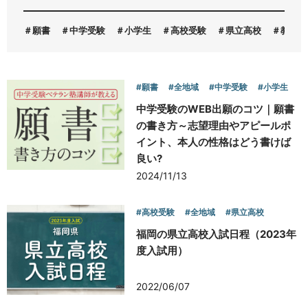
願書
中学受験
小学生
高校受験
県立高校
教育費
お問い合わせ
#願書
#全地域
#中学受験
#小学生
中学受験のWEB出願のコツ｜願書
の書き方～志望理由やアピールポ
イント、本人の性格はどう書けば
良い?
2024/11/13
#高校受験
#全地域
#県立高校
福岡の県立高校入試日程（2023年
度入試用）
2022/06/07