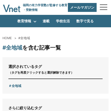
福岡の有力学習塾
が監修する教育
メールマガジン
・受験情報
教育情報
連載
学校生活
数字で見る
HOME
#全地域
編集方針
#全地域
を含む記事一覧
vnetアライアンス企業
選択されているタグ
（タグを再度クリックすると選択解除できます）
運営会社
全地域
プライバシーポリシー
さらに絞り込むタグ