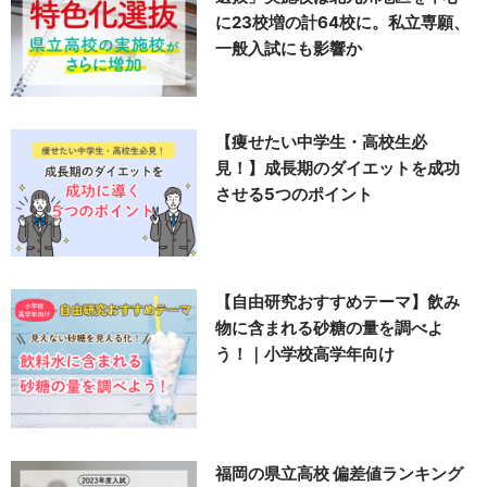
に23校増の計64校に。私立専願、
一般入試にも影響か
【痩せたい中学生・高校生必
見！】成長期のダイエットを成功
させる5つのポイント
【自由研究おすすめテーマ】飲み
物に含まれる砂糖の量を調べよ
う！｜小学校高学年向け
福岡の県立高校 偏差値ランキング