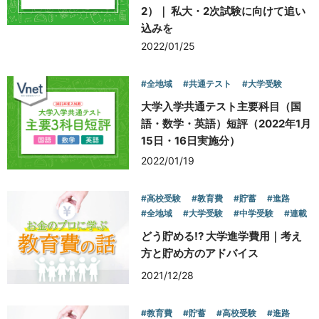
2）｜ 私大・2次試験に向けて追い
込みを
2022/01/25
#全地域
#共通テスト
#大学受験
大学入学共通テスト主要科目（国
語・数学・英語）短評（2022年1月
15日・16日実施分）
2022/01/19
#高校受験
#教育費
#貯蓄
#進路
#全地域
#大学受験
#中学受験
#連載
どう貯める!? 大学進学費用｜考え
方と貯め方のアドバイス
2021/12/28
#教育費
#貯蓄
#高校受験
#進路