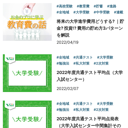
#高校受験
#教育費
#貯蓄
#進路
#全地域
#大学受験
#中学受験
#連載
将来の大学進学費用どうする? ｜貯
金? 投資!? 費用の貯め方3パターン
を解説
2022/04/19
#全地域
#共通テスト
#大学受験
#勉強法
#私大対策
#2次対策
2022年度共通テスト平均点（大学
入試センター）
2022/02/07
#全地域
#共通テスト
#大学受験
#勉強法
#私大対策
#2次対策
2022年度共通テスト平均点発表
（大学入試センター中間集計その