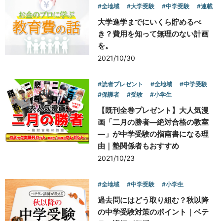
#全地域
#大学受験
#中学受験
#連載
大学進学までにいくら貯めるべ
き？費用を知って無理のない計画
を。
2021/10/30
#読者プレゼント
#全地域
#中学受験
#保護者
#受験
#小学生
【既刊全巻プレゼント】大人気漫
画「二月の勝者―絶対合格の教室
―」が中学受験の指南書になる理
由｜塾関係者もおすすめ
2021/10/23
#全地域
#中学受験
#小学生
過去問にはどう取り組む？秋以降
の中学受験対策のポイント｜ベテ