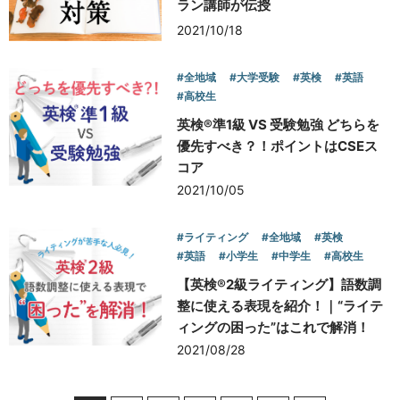
ラン講師が伝授
2021/10/18
#全地域
#大学受験
#英検
#英語
#高校生
英検®準1級 VS 受験勉強 どちらを
優先すべき？！ポイントはCSEス
コア
2021/10/05
#ライティング
#全地域
#英検
#英語
#小学生
#中学生
#高校生
【英検®2級ライティング】語数調
整に使える表現を紹介！｜“ライテ
ィングの困った”はこれで解消！
2021/08/28