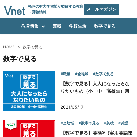
福岡の有力学習塾
が監修する教育
メールマガジン
・受験情報
教育情報
連載
学校生活
数字で見る
HOME
数字で見る
編集方針
数字で見る
#職業
#全地域
#数字で見る
vnetアライアンス企業
【数字で見る】大人になったらな
りたいもの（小・中・高校生）篇
運営会社
2021/05/17
#全地域
#数字で見る
#英検
#英語
プライバシーポリシー
【数字で見る】英検®（実用英語技