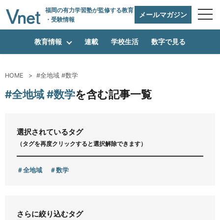
福岡の有力学習塾
が監修する教育
メールマガジン
・受験情報
教育情報
連載
学校生活
数字で見る
HOME
#全地域 #数学
編集方針
#全地域 #数学
を含む記事一覧
vnetアライアンス企業
選択されているタグ
（タグを再度クリックすると選択解除できます）
運営会社
全地域
数学
プライバシーポリシー
さらに絞り込むタグ