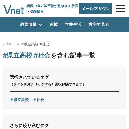
福岡の有力学習塾
が監修する教育
メールマガジン
・受験情報
教育情報
連載
学校生活
数字で見る
HOME
#県立高校 #社会
編集方針
#県立高校 #社会
を含む記事一覧
vnetアライアンス企業
選択されているタグ
（タグを再度クリックすると選択解除できます）
運営会社
県立高校
社会
プライバシーポリシー
さらに絞り込むタグ