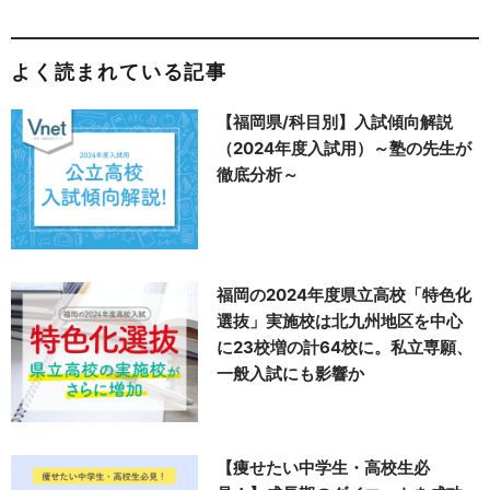
よく読まれている記事
【福岡県/科目別】入試傾向解説
（2024年度入試用）～塾の先生が
徹底分析～
福岡の2024年度県立高校「特色化
選抜」実施校は北九州地区を中心
に23校増の計64校に。私立専願、
一般入試にも影響か
【痩せたい中学生・高校生必