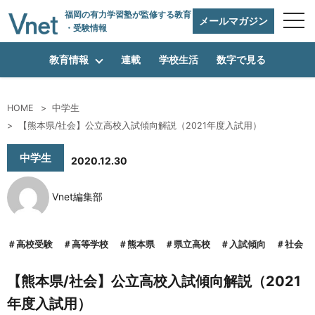
福岡の有力学習塾
が監修する教育
メールマガジン
・受験情報
教育情報
連載
学校生活
数字で見る
HOME
中学生
編集方針
【熊本県/社会】公立高校入試傾向解説（2021年度入試用）
中学生
2020.12.30
vnetアライアンス企業
Vnet編集部
運営会社
高校受験
高等学校
熊本県
県立高校
入試傾向
社会
【熊本県/社会】公立高校入試傾向解説（2021
プライバシーポリシー
年度入試用）