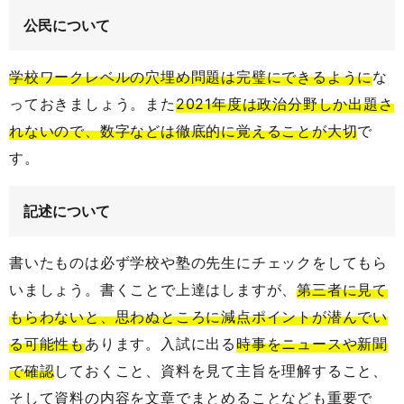
公民について
学校ワークレベルの穴埋め問題は完璧にできるように
な
っておきましょう。また
2021年度は政治分野しか出題さ
れないので、数字などは徹底的に覚えることが大切
で
す。
記述について
書いたものは必ず学校や塾の先生にチェックをしてもら
いましょう。書くことで上達はしますが、
第三者に見て
もらわないと、思わぬところに減点ポイントが潜んでい
る可能性も
あります。入試に出る
時事をニュースや新聞
で確認
しておくこと、資料を見て主旨を理解すること、
そして資料の内容を文章でまとめることなども重要で