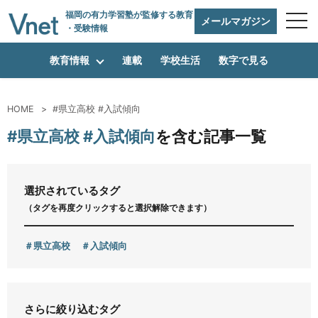
福岡の有力学習塾
が監修する教育
メールマガジン
・受験情報
教育情報
連載
学校生活
数字で見る
HOME
#県立高校 #入試傾向
編集方針
#県立高校 #入試傾向
を含む記事一覧
vnetアライアンス企業
選択されているタグ
（タグを再度クリックすると選択解除できます）
運営会社
県立高校
入試傾向
プライバシーポリシー
さらに絞り込むタグ