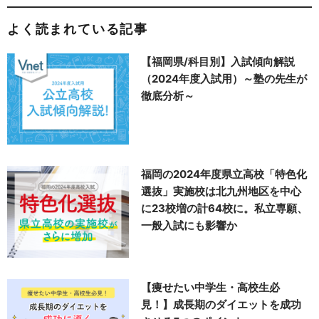
よく読まれている記事
【福岡県/科目別】入試傾向解説
（2024年度入試用）～塾の先生が
徹底分析～
福岡の2024年度県立高校「特色化
選抜」実施校は北九州地区を中心
に23校増の計64校に。私立専願、
一般入試にも影響か
【痩せたい中学生・高校生必
見！】成長期のダイエットを成功