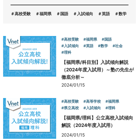
高校受験
福岡県
国語
入試傾向
英語
数学
お問い合わせ
#高校受験
#福岡県
#国語
#入試傾向
#英語
#数学
#社会
#理科
【福岡県/科目別】入試傾向解説
（2024年度入試用）～塾の先生が
徹底分析～
2024/01/15
#高校受験
#高等学校
#福岡県
#県立高校
#入試傾向
#理科
【福岡県/理科】公立高校入試傾向
解説（2024年度入試用）
2024/01/15