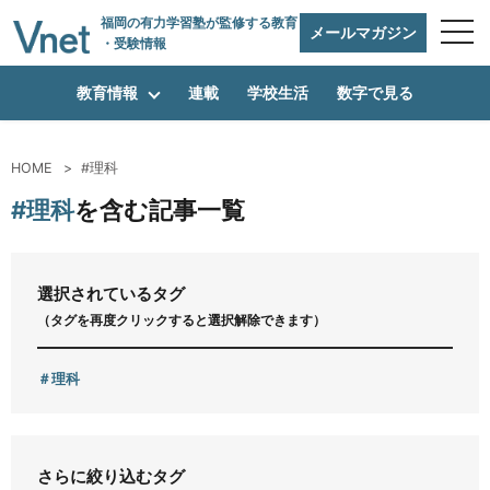
福岡の有力学習塾
が監修する教育
メールマガジン
・受験情報
教育情報
連載
学校生活
数字で見る
HOME
#理科
編集方針
#理科
を含む記事一覧
vnetアライアンス企業
選択されているタグ
（タグを再度クリックすると選択解除できます）
運営会社
理科
プライバシーポリシー
さらに絞り込むタグ