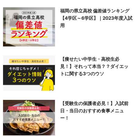
福岡の県立高校 偏差値ランキング
【4学区～6学区】｜2023年度入試
用
【痩せたい中学生・高校生必
見！】それって本当？？ダイエッ
トに関する3つのウソ
【受験生の保護者必見！】入試前
日・当日のおすすめ食事メニュ
ー！