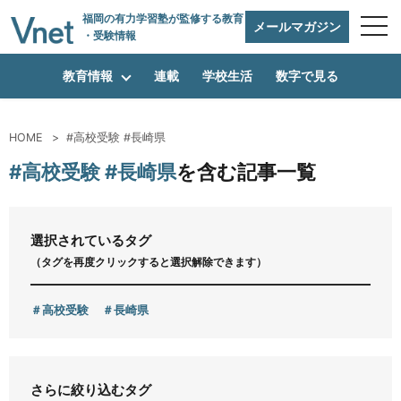
福岡の有力学習塾
が監修する教育
メールマガジン
・受験情報
教育情報
連載
学校生活
数字で見る
HOME
#高校受験 #長崎県
編集方針
#高校受験 #長崎県
を含む記事一覧
vnetアライアンス企業
選択されているタグ
（タグを再度クリックすると選択解除できます）
運営会社
高校受験
長崎県
プライバシーポリシー
さらに絞り込むタグ