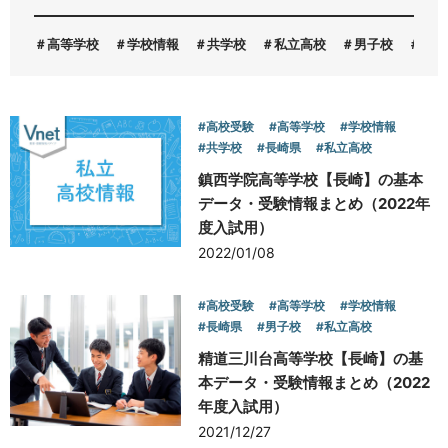
高等学校
学校情報
共学校
私立高校
男子校
女子
お問い合わせ
#高校受験
#高等学校
#学校情報
#共学校
#長崎県
#私立高校
鎮西学院高等学校【長崎】の基本
データ・受験情報まとめ（2022年
度入試用）
2022/01/08
#高校受験
#高等学校
#学校情報
#長崎県
#男子校
#私立高校
精道三川台高等学校【長崎】の基
本データ・受験情報まとめ（2022
年度入試用）
2021/12/27