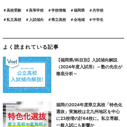
高校受験
高等学校
学校情報
福岡県
共学校
私立高校
入試傾向
県立高校
全地域
中学生
よく読まれている記事
【福岡県/科目別】入試傾向解説
（2024年度入試用）～塾の先生が
徹底分析～
福岡の2024年度県立高校「特色化
選抜」実施校は北九州地区を中心
に23校増の計64校に。私立専願、
一般入試にも影響か