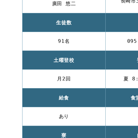
長崎市
廣田 悠二
生徒数
91名
095
土曜登校
月2回
夏 8
給食
食
あり
寮