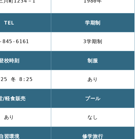
三川町1234－1
1980年
TEL
学期制
-845-6161
3学期制
登校時刻
制服
:25 冬 8:25
あり
堂/軽食販売
プール
あり
なし
自習環境
修学旅行