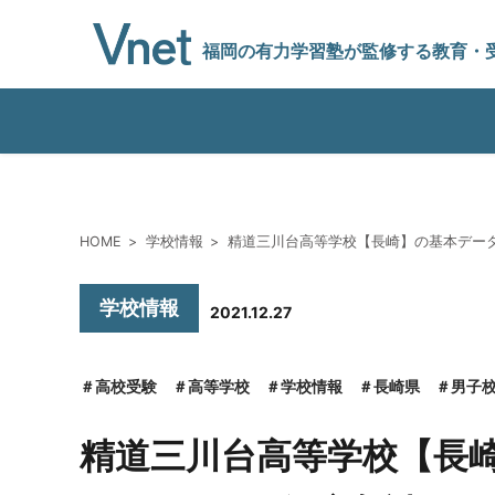
福岡の有力学習塾
が監修する教育
・
編集方針
HOME
学校情報
精道三川台高等学校【長崎】の基本データ
vnetアライアンス企業
学校情報
2021.12.27
運営会社
高校受験
高等学校
学校情報
長崎県
男子
精道三川台高等学校【長
プライバシーポリシー