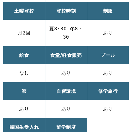
土曜登校
登校時刻
制服
夏8:30 冬8：
月2回
あり
30
給食
食堂/軽食販売
プール
なし
あり
あり
寮
自習環境
修学旅行
あり
あり
あり
帰国生受入れ
留学制度