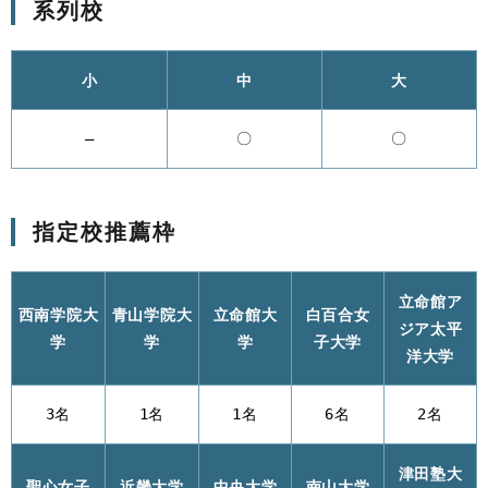
系列校
小
中
大
–
〇
〇
指定校推薦枠
立命館ア
西南学院大
青山学院大
立命館大
白百合女
ジア太平
学
学
学
子大学
洋大学
3名
1名
1名
6名
2名
津田塾大
聖心女子
近畿大学
中央大学
南山大学