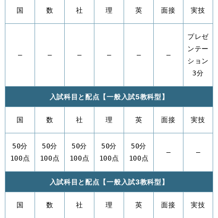
国
数
社
理
英
面接
実技
プレゼ
ンテー
–
–
–
–
–
–
ション
3分
入試科目と配点【一般入試5教科型】
国
数
社
理
英
面接
実技
50分
50分
50分
50分
50分
–
–
100点
100点
100点
100点
100点
入試科目と配点【一般入試3教科型】
国
数
社
理
英
面接
実技