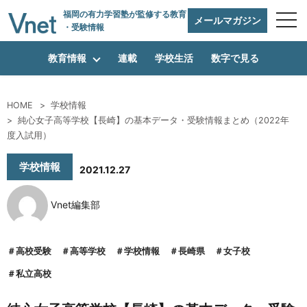
福岡の有力学習塾
が監修する教育
メールマガジン
・受験情報
教育情報
連載
学校生活
数字で見る
HOME
学校情報
純心女子高等学校【長崎】の基本データ・受験情報まとめ（2022年
編集方針
度入試用）
学校情報
2021.12.27
vnetアライアンス企業
Vnet編集部
運営会社
高校受験
高等学校
学校情報
長崎県
女子校
私立高校
プライバシーポリシー