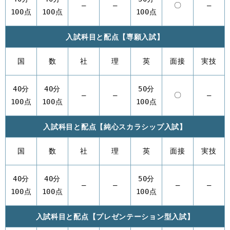
–
–
〇
–
100点
100点
100点
入試科目と配点【専願入試】
国
数
社
理
英
面接
実技
40分
40分
50分
–
–
〇
–
100点
100点
100点
入試科目と配点【純心スカラシップ入試】
国
数
社
理
英
面接
実技
40分
40分
50分
–
–
–
–
100点
100点
100点
入試科目と配点【プレゼンテーション型入試】