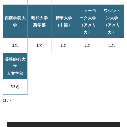
ニューヨ
ワシント
西南学院大
昭和大学
精華大学
ーク大学
ン大学
学
薬学部
（中国）
（アメリ
（アメリ
カ）
カ）
3名
1名
1名
1名
1名
長崎純心大
学
人文学部
53名
ほか