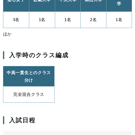
学
3名
1名
1名
2名
1名
ほか
入学時のクラス編成
中高一貫生とのクラス
分け
完全混合クラス
入試日程