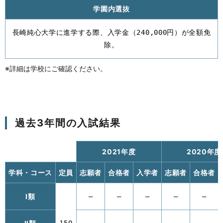
学園内選抜
長崎純心大学に進学する際、入学金（240,000円）が全額免
除。
※詳細は学校にご確認ください。
過去3年間の入試結果
2021年度
2020年度
学科・コース
定員
志願者
合格者
入学者
志願者
合格者
Ⅰ類
–
–
–
–
–