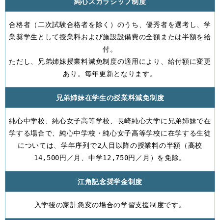
純心スカラシップ制度
合格者（二次試験合格者を除く）のうち、優秀者を選考し、学
業奨学生として授業料および施設設備費の全額または半額を給
付。
ただし、兄弟姉妹授業料減免制度の適用により、給付額に変更
あり。毎年更新となります。
兄弟姉妹在学生の授業料減免制度
純心中学校、純心女子高等学校、長崎純心大学に兄弟姉妹で在
学する場合で、純心中学校・純心女子高等学校に在学する生徒
については、学年序列で2人目以降の授業料の半額（高校
14,500円／月、中学12,750円／月）を免除。
江角記念奨学金制度
入学後の家計急変の場合の学習支援制度です。