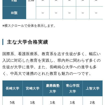
Ⅱ類
150
–
–
–
–
–
Ⅲ類
–
–
–
–
–
主な大学合格実績
国際系、看護医療系、教育系を志す生徒が多く、幅広い
入試に対応した教育を実践し、県内外に関わらず多くの
生徒が大学に進学。また、長崎純心大学への進学も多
く、中高大で連携のとれた教育も魅力の一つです。
慶應義塾
青山学院
長崎大学
宮崎大学
上智大学
大学
大学
5名
1名
1名
1名
2名