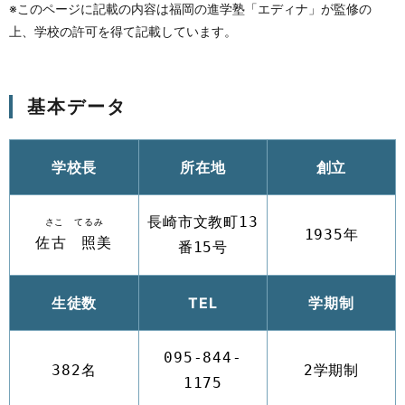
※このページに記載の内容は福岡の進学塾「エディナ」が監修の
上、学校の許可を得て記載しています。
基本データ
学校長
所在地
創立
長崎市文教町13
さこ てるみ
1935年
佐古 照美
番15号
生徒数
TEL
学期制
095-844-
382名
2学期制
1175