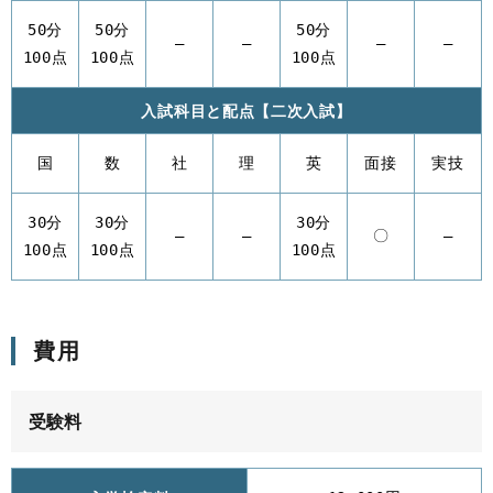
50分
50分
50分
–
–
–
–
100点
100点
100点
入試科目と配点【二次入試】
国
数
社
理
英
面接
実技
30分
30分
30分
–
–
〇
–
100点
100点
100点
費用
受験料