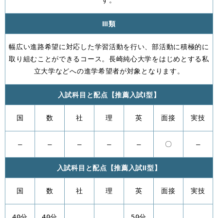
す。
Ⅲ類
幅広い進路希望に対応した学習活動を行い、部活動に積極的に
取り組むことができるコース。長崎純心大学をはじめとする私
立大学などへの進学希望者が対象となります。
入試科目と配点【推薦入試Ⅰ型】
国
数
社
理
英
面接
実技
–
–
–
–
–
〇
–
入試科目と配点【推薦入試Ⅱ型】
国
数
社
理
英
面接
実技
40分
40分
50分