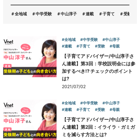
全地域
中学受験
中山淳子
連載
子育て
受験
お問い合わせ
#全地域
#中学受験
#中山淳子
#連載
#子育て
#受験
#母親
【子育てアドバイザー/中山淳子さ
ん連載】第3回：学校説明会には参
加するべき!? チェックのポイント
は?
2021/07/02
#全地域
#中学受験
#中山淳子
#連載
#子育て
#受験
#母親
【子育てアドバイザー/中山淳子さ
ん連載】第2回：イライラ・ガミガ
ミを減らす方法とは?