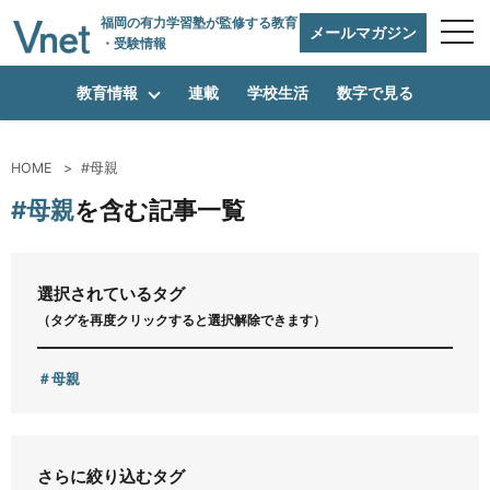
福岡の有力学習塾
が監修する教育
メールマガジン
・受験情報
教育情報
連載
学校生活
数字で見る
HOME
#母親
編集方針
#母親
を含む記事一覧
vnetアライアンス企業
選択されているタグ
（タグを再度クリックすると選択解除できます）
運営会社
母親
プライバシーポリシー
さらに絞り込むタグ