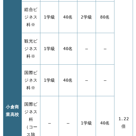
総合ビ
ジネス
1学級
40名
2学級
80名
科※
観光ビ
ジネス
1学級
40名
–
–
科※
国際ビ
ジネス
1学級
40名
–
–
科※
国際ビ
小倉商
ジネス
業高校
1.22
科
–
–
1学級
40名
倍
（コー
ス除