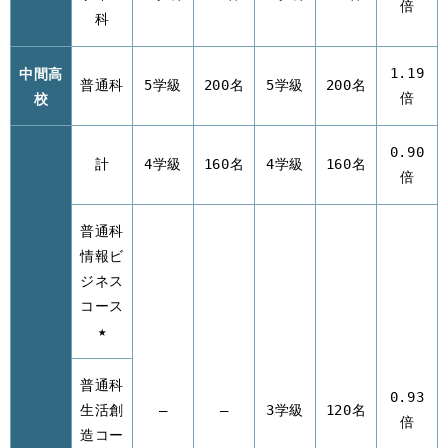
倍
科
中間高
1.19
普通科
5学級
200名
5学級
200名
校
倍
0.90
計
4学級
160名
4学級
160名
倍
普通科
情報ビ
ジネス
コース
★
普通科
0.93
生活創
–
–
3学級
120名
倍
造コー