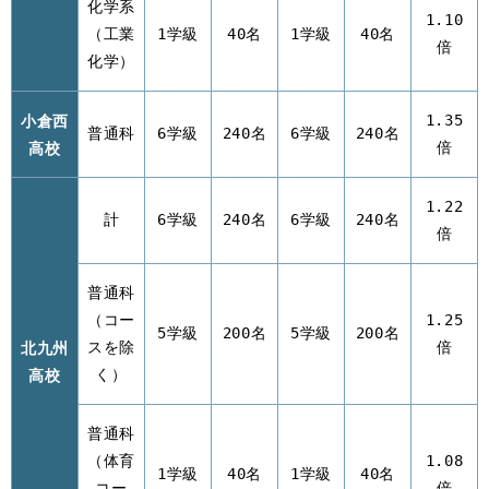
化学系
1.10
（工業
1学級
40名
1学級
40名
倍
化学）
小倉西
1.35
普通科
6学級
240名
6学級
240名
高校
倍
1.22
計
6学級
240名
6学級
240名
倍
普通科
（コー
1.25
5学級
200名
5学級
200名
北九州
スを除
倍
高校
く）
普通科
（体育
1.08
1学級
40名
1学級
40名
コー
倍