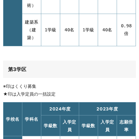
術）
建築系
0.98
（建
1学級
40名
1学級
40名
倍
築）
第3学区
※印はくくり募集
★印は入学定員の一括設定
2024年度
2023年度
学校名
学科名
入学定
入学定
志願倍
学級数
学級数
員
員
率