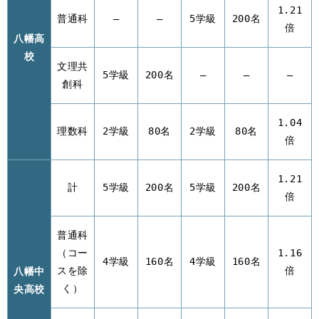
1.21
普通科
–
–
5学級
200名
倍
八幡高
校
文理共
5学級
200名
–
–
–
創科
1.04
理数科
2学級
80名
2学級
80名
倍
1.21
計
5学級
200名
5学級
200名
倍
普通科
（コー
1.16
4学級
160名
4学級
160名
八幡中
スを除
倍
央高校
く）