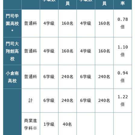
員
員
率
門司学
0.78
園高校
普通科
4学級
160名
4学級
160名
倍
*
門司大
1.10
翔館高
普通科
4学級
160名
4学級
160名
倍
校
小倉南
0.94
普通科
6学級
240名
6学級
240名
高校
倍
1.22
計
6学級
240名
6学級
240名
倍
商業進
1学級
40名
学科※