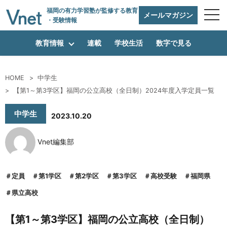
福岡の有力学習塾
が監修する教育
メールマガジン
・受験情報
教育情報
連載
学校生活
数字で見る
HOME
中学生
編集方針
【第1～第3学区】福岡の公立高校（全日制）2024年度入学定員一覧
中学生
2023.10.20
vnetアライアンス企業
Vnet編集部
運営会社
定員
第1学区
第2学区
第3学区
高校受験
福岡県
県立高校
プライバシーポリシー
【第1～第3学区】福岡の公立高校（全日制）