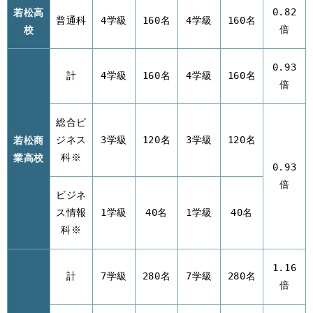
若松高
0.82
普通科
4学級
160名
4学級
160名
校
倍
0.93
計
4学級
160名
4学級
160名
倍
総合ビ
若松商
ジネス
3学級
120名
3学級
120名
業高校
科※
0.93
倍
ビジネ
ス情報
1学級
40名
1学級
40名
科※
1.16
計
7学級
280名
7学級
280名
倍