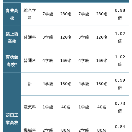
青豊高
総合学
0.98
7学級
280名
7学級
280名
校
科
倍
築上西
1.02
普通科
3学級
120名
3学級
120名
高校
倍
育徳館
1.02
普通科
4学級
160名
4学級
160名
高校*
倍
0.99
計
4学級
160名
4学級
160名
倍
0.73
電気科
1学級
40名
1学級
40名
倍
苅田工
業高校
0.84
機械科
2学級
80名
2学級
80名