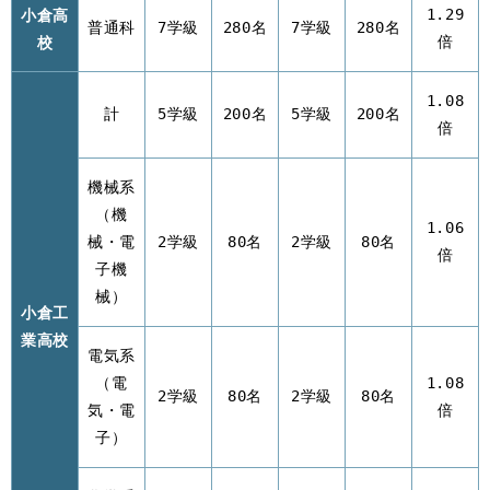
小倉高
1.29
普通科
7学級
280名
7学級
280名
校
倍
1.08
計
5学級
200名
5学級
200名
倍
機械系
（機
1.06
械・電
2学級
80名
2学級
80名
倍
子機
械）
小倉工
業高校
電気系
（電
1.08
2学級
80名
2学級
80名
気・電
倍
子）