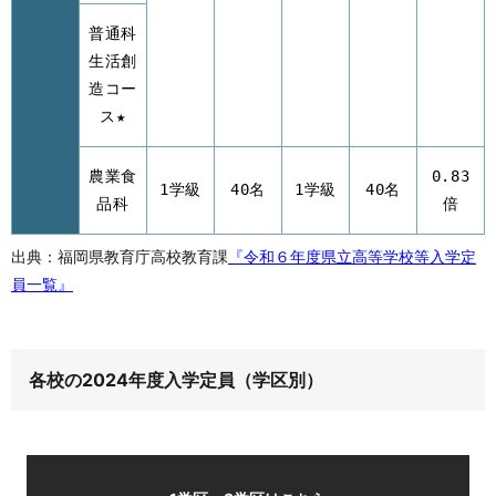
普通科
生活創
造コー
ス★
農業食
0.83
1学級
40名
1学級
40名
品科
倍
出典：福岡県教育庁高校教育課
『令和６年度県立高等学校等入学定
員一覧』
各校の2024年度入学定員（学区別）