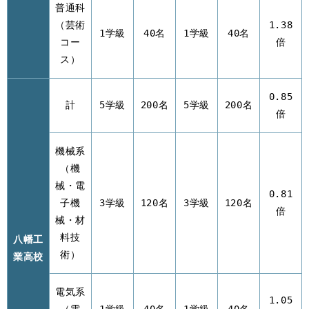
普通科
（芸術
1.38
1学級
40名
1学級
40名
コー
倍
ス）
0.85
計
5学級
200名
5学級
200名
倍
機械系
（機
械・電
0.81
子機
3学級
120名
3学級
120名
倍
械・材
料技
八幡工
術）
業高校
電気系
1.05