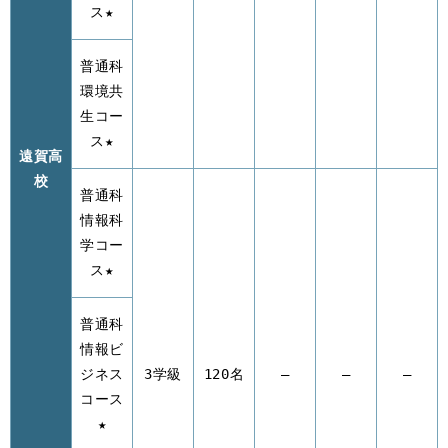
ス★
普通科
環境共
生コー
ス★
遠賀高
校
普通科
情報科
学コー
ス★
普通科
情報ビ
ジネス
3学級
120名
–
–
–
コース
★