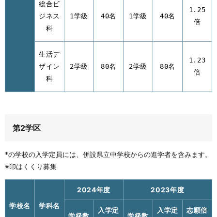
総合ビ
1.25
ジネス
1学級
40名
1学級
40名
倍
科
生活デ
1.23
ザイン
2学級
80名
2学級
80名
倍
科
第2学区
*の学校の入学定員には、併設県立中学校からの進学者を含みます。
※印はくくり募集
2024年度
2023年度
学校名
学科名
入学定
入学定
志願倍
学級数
学級数