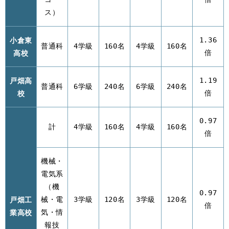
ス）
小倉東
1.36
普通科
4学級
160名
4学級
160名
高校
倍
戸畑高
1.19
普通科
6学級
240名
6学級
240名
校
倍
0.97
計
4学級
160名
4学級
160名
倍
機械・
電気系
（機
0.97
戸畑工
械・電
3学級
120名
3学級
120名
倍
業高校
気・情
報技