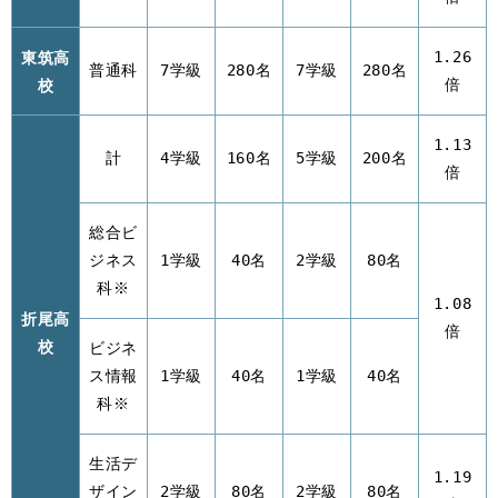
東筑高
1.26
普通科
7学級
280名
7学級
280名
校
倍
1.13
計
4学級
160名
5学級
200名
倍
総合ビ
ジネス
1学級
40名
2学級
80名
科※
1.08
折尾高
倍
校
ビジネ
ス情報
1学級
40名
1学級
40名
科※
生活デ
1.19
ザイン
2学級
80名
2学級
80名