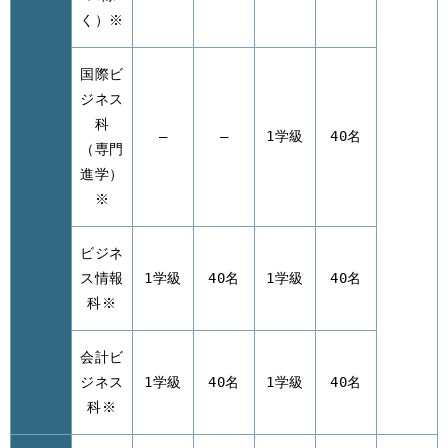
く）※
国際ビ
ジネス
科
–
–
1学級
40名
（専門
進学）
※
ビジネ
ス情報
1学級
40名
1学級
40名
科※
会計ビ
ジネス
1学級
40名
1学級
40名
科※