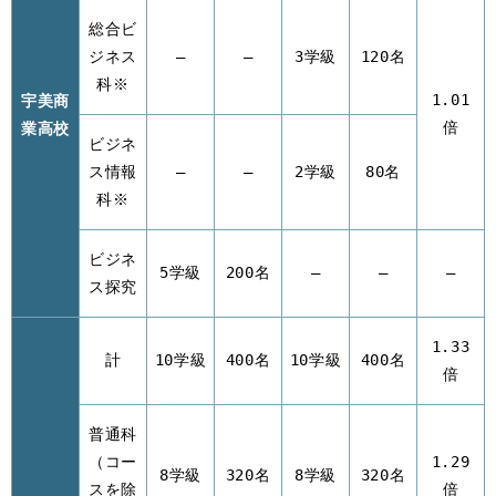
総合ビ
ジネス
–
–
3学級
120名
科※
宇美商
1.01
業高校
倍
ビジネ
ス情報
–
–
2学級
80名
科※
ビジネ
5学級
200名
–
–
–
ス探究
1.33
計
10学級
400名
10学級
400名
倍
普通科
（コー
1.29
8学級
320名
8学級
320名
スを除
倍