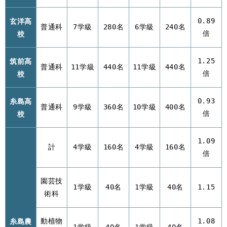
玄洋高
0.89
普通科
7学級
280名
6学級
240名
校
倍
筑前高
1.25
普通科
11学級
440名
11学級
440名
校
倍
糸島高
0.93
普通科
9学級
360名
10学級
400名
校
倍
1.09
計
4学級
160名
4学級
160名
倍
園芸技
1学級
40名
1学級
40名
1.15
術科
糸島農
動植物
1.08