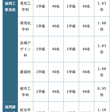
福岡工
電気工
1.03
1学級
40名
1学級
40名
業高校
学科
倍
環境化
1.08
1学級
40名
1学級
40名
学科
倍
染織デ
1.03
ザイン
1学級
40名
1学級
40名
倍
科
1.08
建築科
1学級
40名
1学級
40名
倍
都市工
0.95
1学級
40名
1学級
40名
学科
倍
福岡講
総合学
1.10