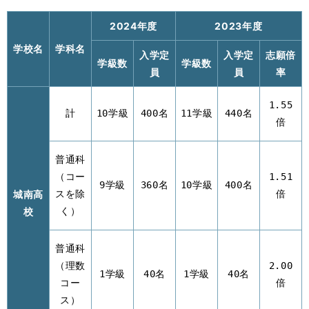
2024年度
2023年度
学校名
学科名
入学定
入学定
志願倍
学級数
学級数
員
員
率
1.55
計
10学級
400名
11学級
440名
倍
普通科
（コー
1.51
9学級
360名
10学級
400名
城南高
スを除
倍
校
く）
普通科
（理数
2.00
1学級
40名
1学級
40名
コー
倍
ス）