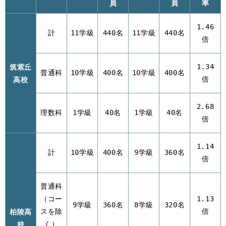
員
員
率
1.46
計
11学級
440名
11学級
440名
倍
筑紫丘
1.34
普通科
10学級
400名
10学級
400名
高校
倍
2.68
理数科
1学級
40名
1学級
40名
倍
1.14
計
10学級
400名
9学級
360名
倍
普通科
（コー
1.13
9学級
360名
8学級
320名
柏陵高
スを除
倍
校
く）