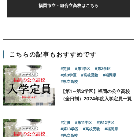
福岡市立・組合立高校はこちら
こちらの記事もおすすめです
#定員
#第1学区
#第2学区
#第3学区
#高校受験
#福岡県
#県立高校
【第1～第3学区】福岡の公立高校
（全日制）2024年度入学定員一覧
#定員
#第11学区
#第12学区
#第13学区
#高校受験
#福岡県
#県立高校