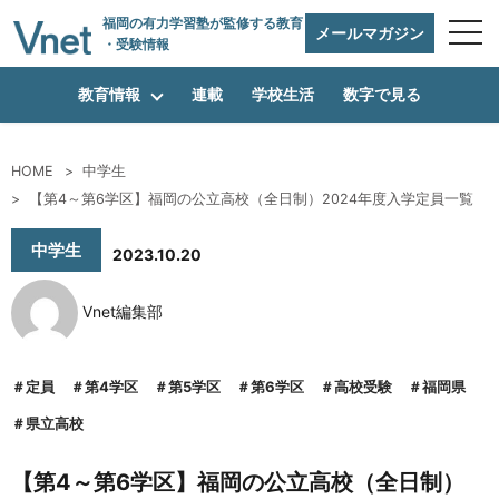
福岡の有力学習塾
が監修する教育
メールマガジン
・受験情報
教育情報
連載
学校生活
数字で見る
HOME
中学生
編集方針
【第4～第6学区】福岡の公立高校（全日制）2024年度入学定員一覧
中学生
2023.10.20
vnetアライアンス企業
Vnet編集部
運営会社
定員
第4学区
第5学区
第6学区
高校受験
福岡県
県立高校
プライバシーポリシー
【第4～第6学区】福岡の公立高校（全日制）