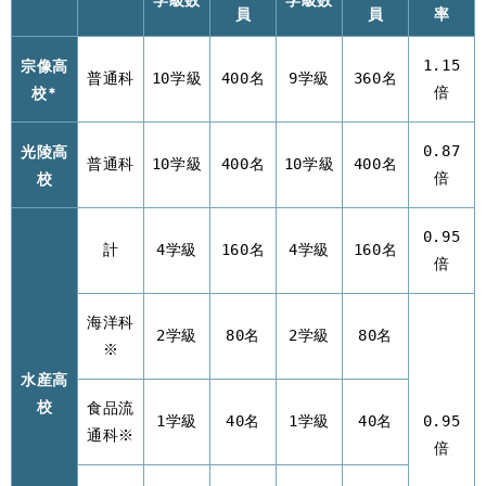
員
員
率
宗像高
1.15
普通科
10学級
400名
9学級
360名
校*
倍
光陵高
0.87
普通科
10学級
400名
10学級
400名
校
倍
0.95
計
4学級
160名
4学級
160名
倍
海洋科
2学級
80名
2学級
80名
※
水産高
校
食品流
1学級
40名
1学級
40名
0.95
通科※
倍