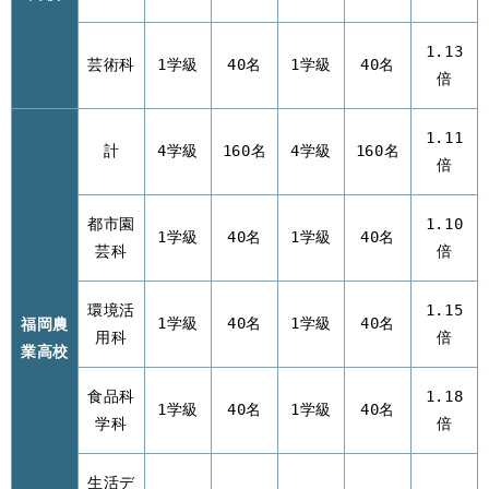
1.13
芸術科
1学級
40名
1学級
40名
倍
1.11
計
4学級
160名
4学級
160名
倍
都市園
1.10
1学級
40名
1学級
40名
芸科
倍
環境活
1.15
福岡農
1学級
40名
1学級
40名
用科
倍
業高校
食品科
1.18
1学級
40名
1学級
40名
学科
倍
生活デ