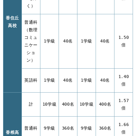
く）
香住丘
普通科
高校
（数理
コミュ
1.50
1学級
40名
1学級
40名
ニケー
倍
ショ
ン）
1.40
英語科
1学級
40名
1学級
40名
倍
1.57
計
10学級
400名
10学級
400名
倍
1.66
普通科
9学級
360名
9学級
360名
香椎高
倍