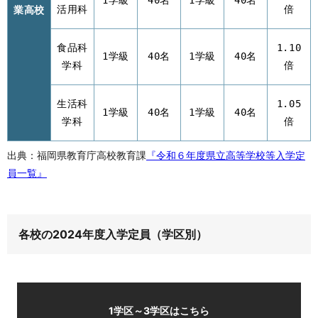
1学級
40名
1学級
40名
業高校
活用科
倍
食品科
1.10
1学級
40名
1学級
40名
学科
倍
生活科
1.05
1学級
40名
1学級
40名
学科
倍
出典：福岡県教育庁高校教育課
『令和６年度県立高等学校等入学定
員一覧』
各校の2024年度入学定員（学区別）
1学区～3学区はこちら