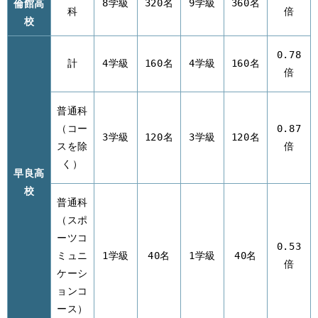
倫館高
8学級
320名
9学級
360名
科
倍
校
0.78
計
4学級
160名
4学級
160名
倍
普通科
（コー
0.87
3学級
120名
3学級
120名
スを除
倍
く）
早良高
校
普通科
（スポ
ーツコ
0.53
ミュニ
1学級
40名
1学級
40名
倍
ケーシ
ョンコ
ース）