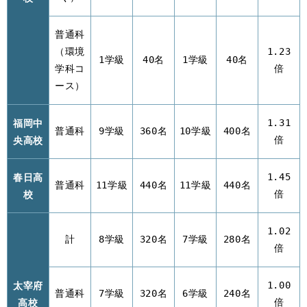
普通科
（環境
1.23
1学級
40名
1学級
40名
学科コ
倍
ース）
福岡中
1.31
普通科
9学級
360名
10学級
400名
央高校
倍
春日高
1.45
普通科
11学級
440名
11学級
440名
校
倍
1.02
計
8学級
320名
7学級
280名
倍
太宰府
1.00
普通科
7学級
320名
6学級
240名
高校
倍