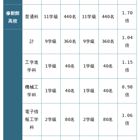
修猷館
1.70
普通科
11学級
440名
11学級
440名
高校
倍
1.04
計
9学級
360名
9学級
360名
倍
工学進
1.15
1学級
40名
1学級
40名
学科
倍
機械工
0.98
1学級
40名
1学級
40名
学科
倍
電子情
1.06
報工学
2学級
80名
2学級
80名
倍
科