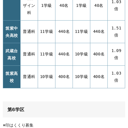
1.03
ザイン
1学級
40名
1学級
40名
倍
科
筑紫中
1.51
普通科
11学級
440名
11学級
440名
央高校
倍
武蔵台
1.09
普通科
11学級
440名
10学級
400名
高校
倍
筑紫高
1.03
普通科
10学級
400名
10学級
400名
校
倍
第6学区
※印はくくり募集