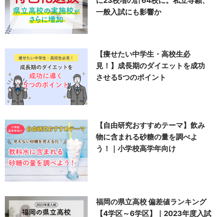
に23校増の計64校に。私立専願、
一般入試にも影響か
【痩せたい中学生・高校生必
見！】成長期のダイエットを成功
させる5つのポイント
【自由研究おすすめテーマ】飲み
物に含まれる砂糖の量を調べよ
う！｜小学校高学年向け
福岡の県立高校 偏差値ランキング
【4学区～6学区】｜2023年度入試