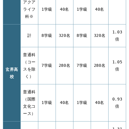
アクア
ライフ
1学級
40名
1学級
40名
科※
1.03
計
8学級
320名
8学級
320名
倍
普通科
（コー
1.05
7学級
280名
7学級
280名
玄界高
スを除
倍
校
く）
普通科
（国際
0.93
1学級
40名
1学級
40名
文化コ
倍
ース）