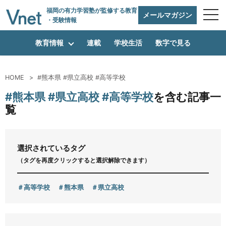
福岡の有力学習塾
が監修する教育
メールマガジン
・受験情報
教育情報
連載
学校生活
数字で見る
HOME
#熊本県 #県立高校 #高等学校
編集方針
#熊本県 #県立高校 #高等学校
を含む記事一
覧
vnetアライアンス企業
選択されているタグ
（タグを再度クリックすると選択解除できます）
運営会社
高等学校
熊本県
県立高校
プライバシーポリシー