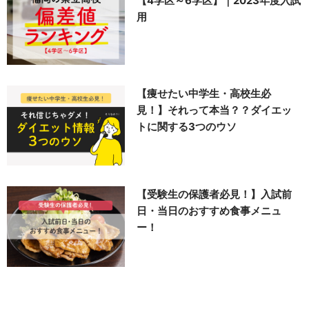
【4学区～6学区】｜2023年度入試
用
【痩せたい中学生・高校生必
見！】それって本当？？ダイエッ
トに関する3つのウソ
【受験生の保護者必見！】入試前
日・当日のおすすめ食事メニュ
ー！