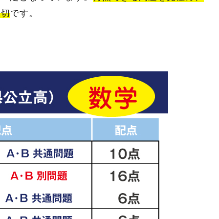
大切
です。