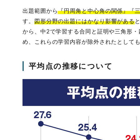
出題範囲から
『円周角と中心角の関係』『
す。
図形分野の出題にはかなり影響がある
から、中2で学習する合同と証明や三角形・
め、これらの学習内容が除外されたとして
平均点の推移について