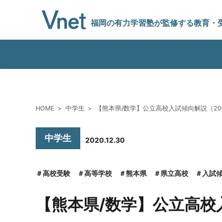
福岡の有力学習塾
が監修する教育
・
編集方針
HOME
中学生
【熊本県/数学】公立高校入試傾向解説（20
vnetアライアンス企業
中学生
2020.12.30
運営会社
高校受験
高等学校
熊本県
県立高校
入試
【熊本県/数学】公立高校
プライバシーポリシー