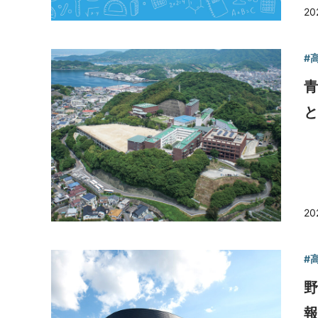
20
#
と
20
#
報