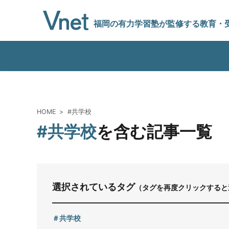
福岡の有力学習塾
が監修する教育
・
編集方針
HOME
#共学校
#共学校
を含む記事一覧
vnetアライアンス企業
運営会社
選択されているタグ
（タグを再度クリックすると
プライバシーポリシー
共学校