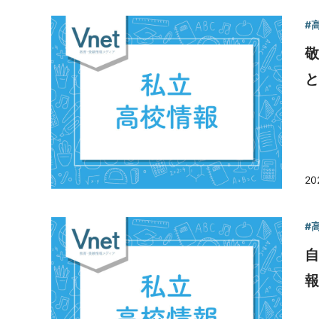
#
と
20
#
報