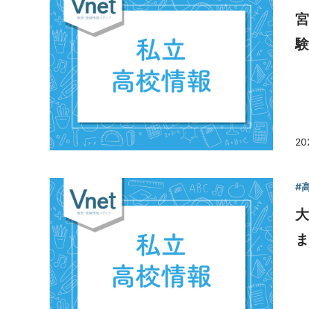
験
20
#
ま