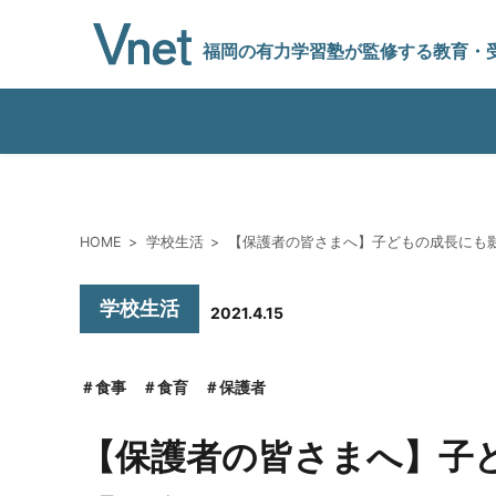
福岡の有力学習塾
が監修する教育
・
編集方針
HOME
学校生活
【保護者の皆さまへ】子どもの成長にも
vnetアライアンス企業
学校生活
2021.4.15
運営会社
食事
食育
保護者
【保護者の皆さまへ】子
プライバシーポリシー