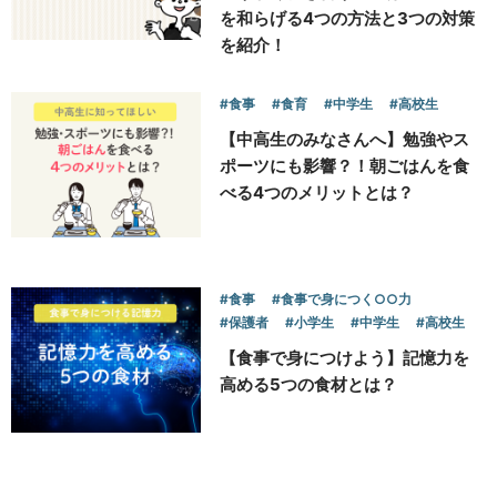
を和らげる4つの方法と3つの対策
を紹介！
#食事
#食育
#中学生
#高校生
【中高生のみなさんへ】勉強やス
ポーツにも影響？！朝ごはんを食
べる4つのメリットとは？
#食事
#食事で身につく○○力
#保護者
#小学生
#中学生
#高校生
【食事で身につけよう】記憶力を
高める5つの食材とは？