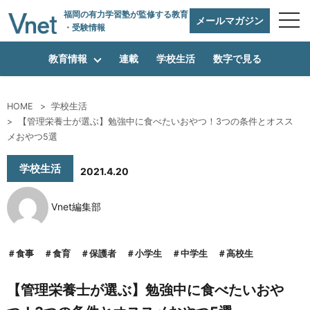
福岡の有力学習塾
が監修する教育
メールマガジン
・受験情報
教育情報
連載
学校生活
数字で見る
HOME
学校生活
【管理栄養士が選ぶ】勉強中に食べたいおやつ！3つの条件とオスス
編集方針
メおやつ5選
学校生活
2021.4.20
vnetアライアンス企業
Vnet編集部
運営会社
食事
食育
保護者
小学生
中学生
高校生
【管理栄養士が選ぶ】勉強中に食べたいおや
プライバシーポリシー