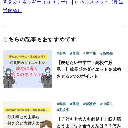
間食のエネルギー（カロリー） | e-ヘルスネット（厚生
労働省）
こちらの記事もおすすめです
#食事
#食育
#中学生
#高校生
【痩せたい中学生・高校生必
見！】成長期のダイエットを成功
させる5つのポイント
#食事
#運動
#保護者
#中学生
#高校生
【子どもも大人も必見！】筋肉痛
とうまく付き合う方法は？？痛み