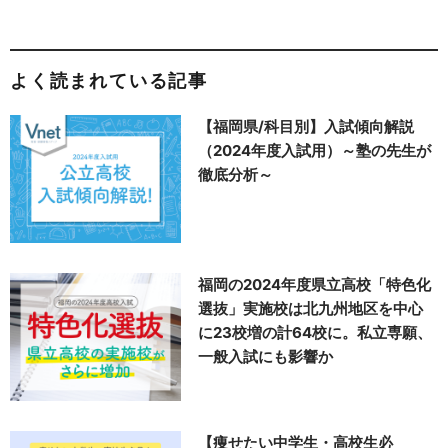
よく読まれている記事
【福岡県/科目別】入試傾向解説
（2024年度入試用）～塾の先生が
徹底分析～
福岡の2024年度県立高校「特色化
選抜」実施校は北九州地区を中心
に23校増の計64校に。私立専願、
一般入試にも影響か
【痩せたい中学生・高校生必