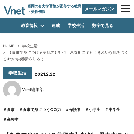
福岡の有力学習塾
が監修する教育
メールマガジン
・受験情報
教育情報
連載
学校生活
数字で見る
HOME
学校生活
【食事で身につける美肌力】打倒・思春期ニキビ！きれいな肌をつく
編集方針
る4つの栄養素を知ろう！
学校生活
2021.2.22
vnetアライアンス企業
Vnet編集部
運営会社
食事
食事で身につく○○力
保護者
小学生
中学生
高校生
プライバシーポリシー