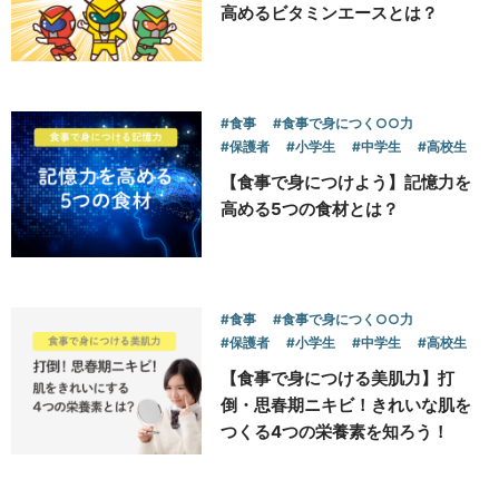
高めるビタミンエースとは？
#食事
#食事で身につく○○力
#保護者
#小学生
#中学生
#高校生
【食事で身につけよう】記憶力を
高める5つの食材とは？
#食事
#食事で身につく○○力
#保護者
#小学生
#中学生
#高校生
【食事で身につける美肌力】打
倒・思春期ニキビ！きれいな肌を
つくる4つの栄養素を知ろう！