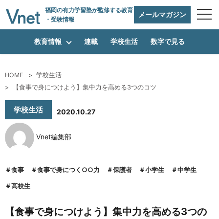
福岡の有力学習塾
が監修する教育
メールマガジン
・受験情報
教育情報
連載
学校生活
数字で見る
HOME
学校生活
編集方針
【食事で身につけよう】集中力を高める3つのコツ
学校生活
2020.10.27
vnetアライアンス企業
Vnet編集部
運営会社
食事
食事で身につく○○力
保護者
小学生
中学生
高校生
プライバシーポリシー
【食事で身につけよう】集中力を高める3つの