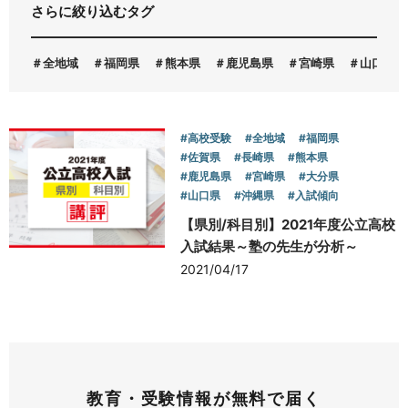
さらに絞り込むタグ
お問い合わせ
全地域
福岡県
熊本県
鹿児島県
宮崎県
山口県
#高校受験
#全地域
#福岡県
#佐賀県
#長崎県
#熊本県
#鹿児島県
#宮崎県
#大分県
#山口県
#沖縄県
#入試傾向
【県別/科目別】2021年度公立高校
入試結果～塾の先生が分析～
2021/04/17
教育・受験情報が無料で届く