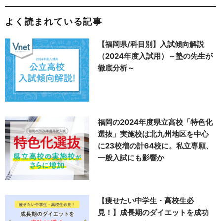
よく読まれている記事
【福岡県/科目別】入試傾向解説
（2024年度入試用）～塾の先生が
徹底分析～
福岡の2024年度県立高校「特色化
選抜」実施校は北九州地区を中心
に23校増の計64校に。私立専願、
一般入試にも影響か
【痩せたい中学生・高校生必
見！】成長期のダイエットを成功