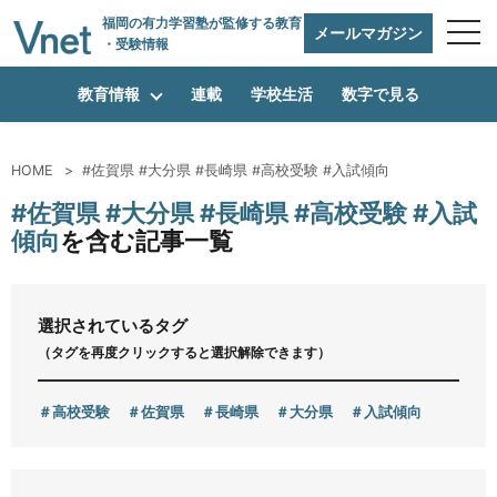
福岡の有力学習塾
が監修する教育
メールマガジン
・受験情報
教育情報
連載
学校生活
数字で見る
HOME
#佐賀県 #大分県 #長崎県 #高校受験 #入試傾向
編集方針
#佐賀県 #大分県 #長崎県 #高校受験 #入試
傾向
を含む記事一覧
vnetアライアンス企業
選択されているタグ
（タグを再度クリックすると選択解除できます）
運営会社
高校受験
佐賀県
長崎県
大分県
入試傾向
プライバシーポリシー