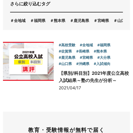
さらに絞り込むタグ
お問い合わせ
全地域
福岡県
熊本県
鹿児島県
宮崎県
山口県
#高校受験
#全地域
#福岡県
#佐賀県
#長崎県
#熊本県
#鹿児島県
#宮崎県
#大分県
#山口県
#沖縄県
#入試傾向
【県別/科目別】2021年度公立高校
入試結果～塾の先生が分析～
2021/04/17
教育・受験情報が無料で届く