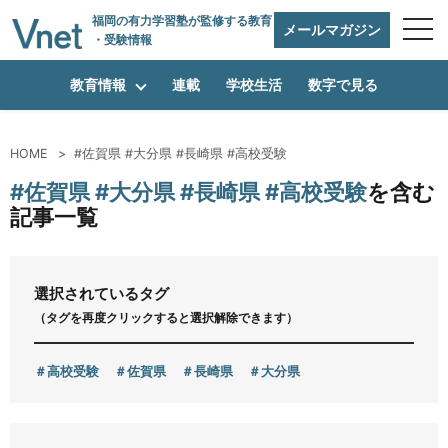
福岡の有力学習塾
が監修する教育
メールマガジン
・受験情報
教育情報
連載
学校生活
数字で見る
HOME
#佐賀県 #大分県 #長崎県 #高校受験
編集方針
#佐賀県 #大分県 #長崎県 #高校受験
を含む
記事一覧
vnetアライアンス企業
選択されているタグ
（タグを再度クリックすると選択解除できます）
運営会社
高校受験
佐賀県
長崎県
大分県
プライバシーポリシー