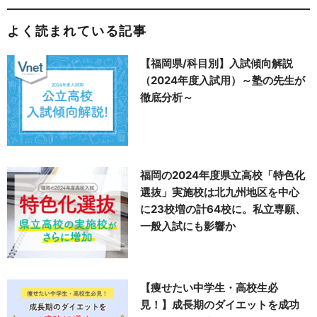
よく読まれている記事
【福岡県/科目別】入試傾向解説
（2024年度入試用）～塾の先生が
徹底分析～
福岡の2024年度県立高校「特色化
選抜」実施校は北九州地区を中心
に23校増の計64校に。私立専願、
一般入試にも影響か
【痩せたい中学生・高校生必
見！】成長期のダイエットを成功