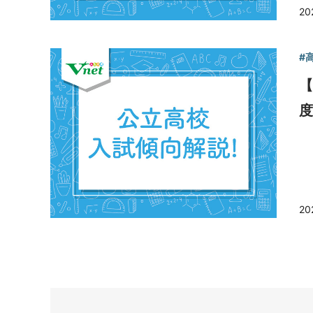
20
#
【
20