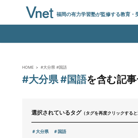
福岡の有力学習塾
が監修する教育
・
編集方針
HOME
#大分県 #国語
#大分県 #国語
を含む記事
vnetアライアンス企業
運営会社
選択されているタグ
（タグを再度クリックすると
プライバシーポリシー
大分県
国語