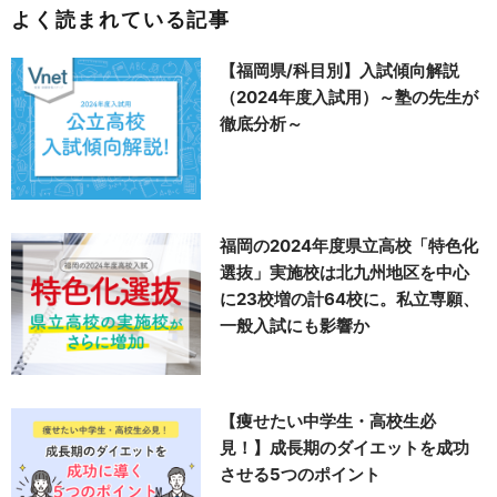
よく読まれている記事
【福岡県/科目別】入試傾向解説
（2024年度入試用）～塾の先生が
徹底分析～
福岡の2024年度県立高校「特色化
選抜」実施校は北九州地区を中心
に23校増の計64校に。私立専願、
一般入試にも影響か
【痩せたい中学生・高校生必
見！】成長期のダイエットを成功
させる5つのポイント