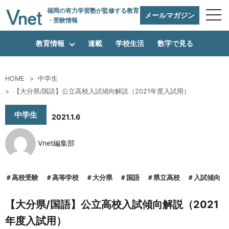
福岡の有力学習塾
が監修する教育
メールマガジン
・受験情報
教育情報
連載
学校生活
数字で見る
HOME
中学生
編集方針
【大分県/国語】公立高校入試傾向解説（2021年度入試用）
中学生
2021.1.6
vnetアライアンス企業
Vnet編集部
運営会社
高校受験
高等学校
大分県
国語
県立高校
入試傾向
【大分県/国語】公立高校入試傾向解説（2021
プライバシーポリシー
年度入試用）