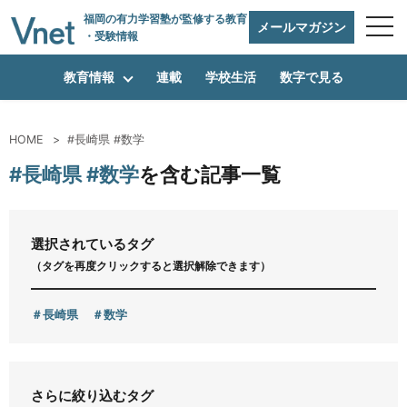
福岡の有力学習塾
が監修する教育
メールマガジン
・受験情報
教育情報
連載
学校生活
数字で見る
HOME
#長崎県 #数学
編集方針
#長崎県 #数学
を含む記事一覧
vnetアライアンス企業
選択されているタグ
（タグを再度クリックすると選択解除できます）
運営会社
長崎県
数学
プライバシーポリシー
さらに絞り込むタグ