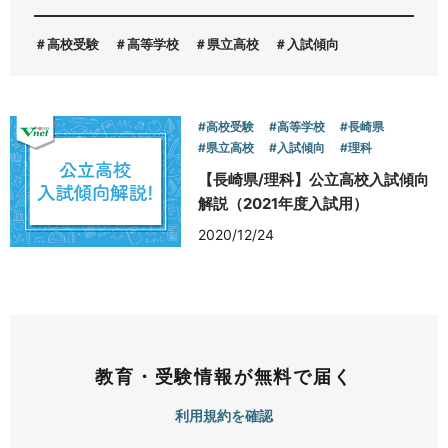
高校受験
高等学校
県立高校
入試傾向
お問い合わせ
#高校受験
#高等学校
#長崎県
#県立高校
#入試傾向
#理科
【長崎県/理科】公立高校入試傾向
解説（2021年度入試用）
2020/12/24
教育・受験情報が無料で届く
利用規約を確認