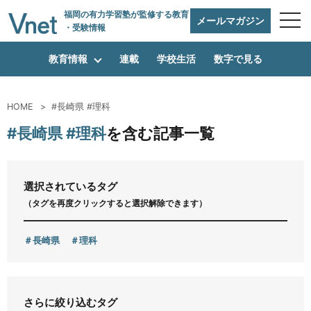
福岡の有力学習塾
が監修する教育
メールマガジン
・受験情報
教育情報
連載
学校生活
数字で見る
HOME
#長崎県 #理科
編集方針
#長崎県 #理科
を含む記事一覧
vnetアライアンス企業
選択されているタグ
（タグを再度クリックすると選択解除できます）
運営会社
長崎県
理科
プライバシーポリシー
さらに絞り込むタグ