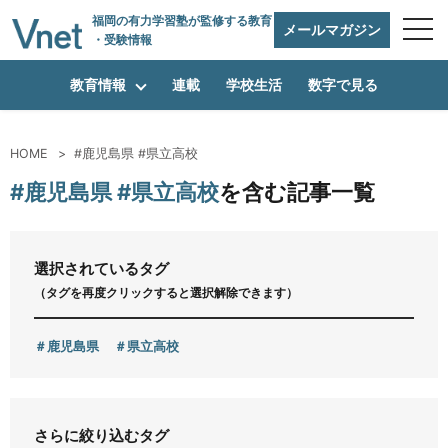
福岡の有力学習塾
が監修する教育
メールマガジン
・受験情報
教育情報
連載
学校生活
数字で見る
HOME
#鹿児島県 #県立高校
編集方針
#鹿児島県 #県立高校
を含む記事一覧
vnetアライアンス企業
選択されているタグ
（タグを再度クリックすると選択解除できます）
運営会社
鹿児島県
県立高校
プライバシーポリシー
さらに絞り込むタグ