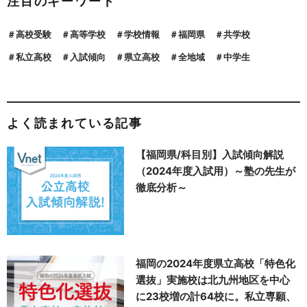
注目のキーワード
高校受験
高等学校
学校情報
福岡県
共学校
私立高校
入試傾向
県立高校
全地域
中学生
よく読まれている記事
【福岡県/科目別】入試傾向解説
（2024年度入試用）～塾の先生が
徹底分析～
福岡の2024年度県立高校「特色化
選抜」実施校は北九州地区を中心
に23校増の計64校に。私立専願、