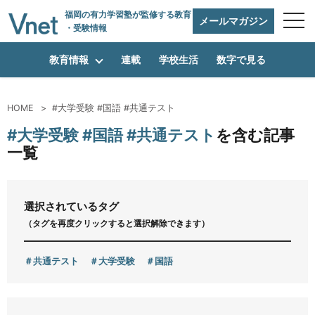
福岡の有力学習塾
が監修する教育
メールマガジン
・受験情報
教育情報
連載
学校生活
数字で見る
HOME
#大学受験 #国語 #共通テスト
編集方針
#大学受験 #国語 #共通テスト
を含む記事
一覧
vnetアライアンス企業
選択されているタグ
（タグを再度クリックすると選択解除できます）
運営会社
共通テスト
大学受験
国語
プライバシーポリシー