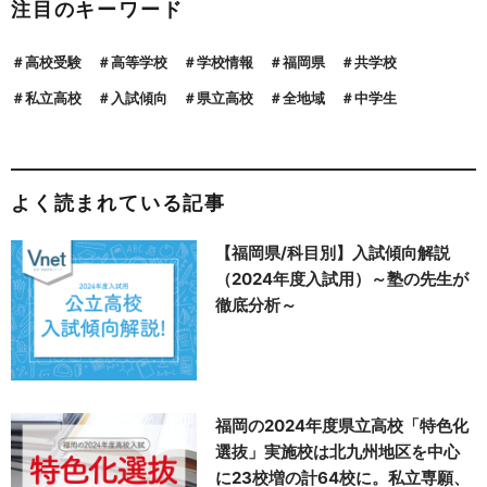
注目のキーワード
高校受験
高等学校
学校情報
福岡県
共学校
私立高校
入試傾向
県立高校
全地域
中学生
よく読まれている記事
【福岡県/科目別】入試傾向解説
（2024年度入試用）～塾の先生が
徹底分析～
福岡の2024年度県立高校「特色化
選抜」実施校は北九州地区を中心
に23校増の計64校に。私立専願、