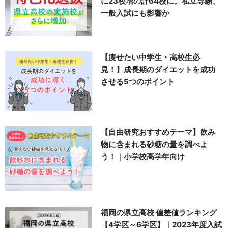
に23校増の計64校に。私立専願、
一般入試にも影響か
【痩せたい中学生・高校生必
見！】成長期のダイエットを成功
させる5つのポイント
【自由研究おすすめテーマ】飲み
物に含まれる砂糖の量を調べよ
う！｜小学校高学年向け
福岡の県立高校 偏差値ランキング
【4学区～6学区】｜2023年度入試