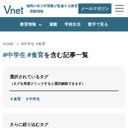
福岡の有力学習塾
が監修する教育
メールマガジン
・受験情報
教育情報
連載
学校生活
数字で見る
HOME
#中学生 #食育
編集方針
#中学生 #食育
を含む記事一覧
vnetアライアンス企業
選択されているタグ
（タグを再度クリックすると選択解除できます）
運営会社
食育
中学生
プライバシーポリシー
さらに絞り込むタグ