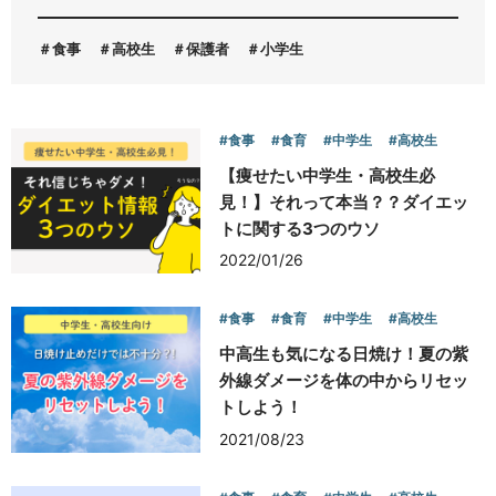
食事
高校生
保護者
小学生
お問い合わせ
#食事
#食育
#中学生
#高校生
【痩せたい中学生・高校生必
見！】それって本当？？ダイエッ
トに関する3つのウソ
2022/01/26
#食事
#食育
#中学生
#高校生
中高生も気になる日焼け！夏の紫
外線ダメージを体の中からリセッ
トしよう！
2021/08/23