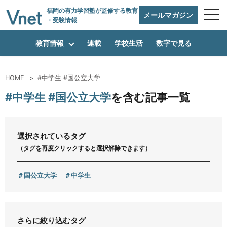
福岡の有力学習塾
が監修する教育
メールマガジン
・受験情報
教育情報
連載
学校生活
数字で見る
HOME
#中学生 #国公立大学
編集方針
#中学生 #国公立大学
を含む記事一覧
vnetアライアンス企業
選択されているタグ
（タグを再度クリックすると選択解除できます）
運営会社
国公立大学
中学生
プライバシーポリシー
さらに絞り込むタグ