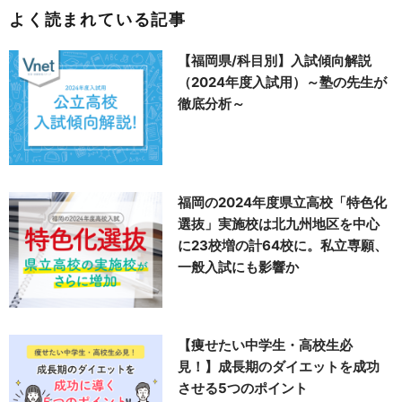
よく読まれている記事
【福岡県/科目別】入試傾向解説
（2024年度入試用）～塾の先生が
徹底分析～
福岡の2024年度県立高校「特色化
選抜」実施校は北九州地区を中心
に23校増の計64校に。私立専願、
一般入試にも影響か
【痩せたい中学生・高校生必
見！】成長期のダイエットを成功
させる5つのポイント