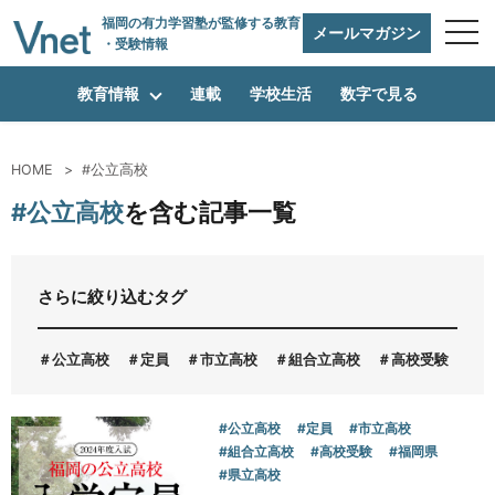
福岡の有力学習塾
が監修する教育
メールマガジン
・受験情報
教育情報
連載
学校生活
数字で見る
HOME
#公立高校
編集方針
#公立高校
を含む記事一覧
vnetアライアンス企業
さらに絞り込むタグ
公立高校
定員
市立高校
組合立高校
高校受験
福
運営会社
#公立高校
#定員
#市立高校
#組合立高校
#高校受験
#福岡県
プライバシーポリシー
#県立高校