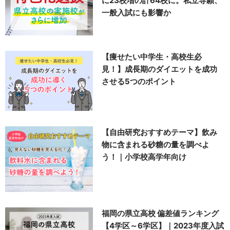
に23校増の計64校に。私立専願、
一般入試にも影響か
【痩せたい中学生・高校生必
見！】成長期のダイエットを成功
させる5つのポイント
【自由研究おすすめテーマ】飲み
物に含まれる砂糖の量を調べよ
う！｜小学校高学年向け
福岡の県立高校 偏差値ランキング
【4学区～6学区】｜2023年度入試