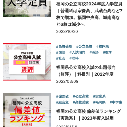
福岡の公立高校2024年度入学定員
｜普通科は宗像高、武蔵台高など7
お問い合わせ
校で増加。福岡中央高、城南高な
ど6校は減少へ
2023/10/20
#高校受験
#公立高校
#福岡県
#国語
#入試傾向
#英語
#数学
#社会
#理科
福岡県公立高校入試の出題傾向
（短評）｜科目別｜2022年度
2022/03/09
#偏差値
#公立高校
#実業系
#組合立
#高校受験
#福岡県
#中学生
福岡の公立高校 偏差値ランキング
【実業系】｜2023年度入試用
2022/01/18