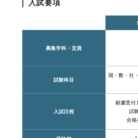
入試要項
募集学科・定員
国・数・社
試験科目
願書受付
入試日程
試
合格