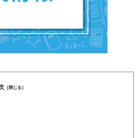
次
［閉じる］