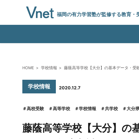
福岡の有力学習塾
が監修する教育
・
編集方針
HOME
学校情報
藤蔭高等学校【大分】の基本データ・受験
vnetアライアンス企業
学校情報
2020.12.7
運営会社
高校受験
高等学校
学校情報
共学校
大分
藤蔭高等学校【大分】の
プライバシーポリシー