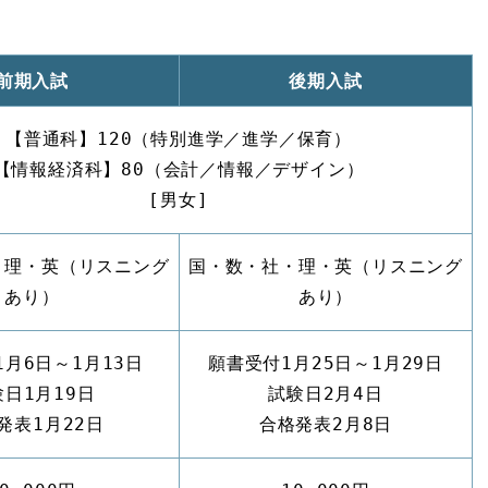
前期入試
後期入試
【普通科】120（特別進学／進学／保育）
【情報経済科】80（会計／情報／デザイン）
[男女]
・理・英（リスニング
国・数・社・理・英（リスニング
あり）
あり）
1月6日～1月13日
願書受付1月25日～1月29日
験日1月19日
試験日2月4日
発表1月22日
合格発表2月8日