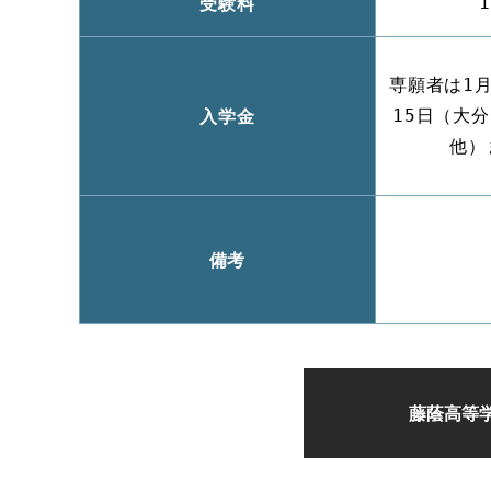
受験料
専願者は1月
入学金
15日（大分
他）
備考
藤蔭高等