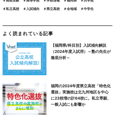
高校受験
高等学校
学校情報
福岡県
共学校
私立高校
入試傾向
県立高校
全地域
中学生
よく読まれている記事
【福岡県/科目別】入試傾向解説
（2024年度入試用）～塾の先生が
徹底分析～
福岡の2024年度県立高校「特色化
選抜」実施校は北九州地区を中心
に23校増の計64校に。私立専願、
一般入試にも影響か