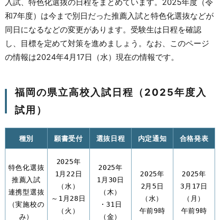
入試、特色化選抜の日程をまとめています。2025年度（令
和7年度）は今まで別日だった推薦入試と特色化選抜などが
同日になるなどの変更があります。受験生は日程を確認
し、目標を定めて対策を進めましょう。なお、このページ
の情報は2024年4月17日（水）現在の情報です。
福岡の県立高校入試日程（2025年度入
試用）
種別
願書受付
選抜日程
内定通知
合格発表
2025年
特色化選抜
2025年
1月22日
2025年
2025年
推薦入試
1月30日
（水）
2月5日
3月17日
連携型選抜
（木）
～1月28日
（水）
（月）
（実施校の
・31日
（火）
午前9時
午前9時
み）
（金）