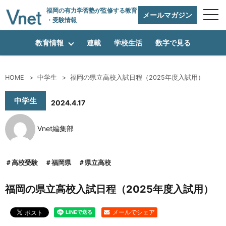
福岡の有力学習塾
が監修する教育
メールマガジン
・受験情報
教育情報
連載
学校生活
数字で見る
HOME
中学生
福岡の県立高校入試日程（2025年度入試用）
編集方針
中学生
2024.4.17
Vnet編集部
vnetアライアンス企業
高校受験
福岡県
県立高校
運営会社
福岡の県立高校入試日程（2025年度入試用）
プライバシーポリシー
メールでシェア