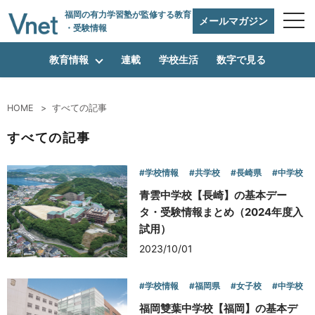
福岡の有力学習塾
が監修する教育
メールマガジン
・受験情報
教育情報
連載
学校生活
数字で見る
HOME
すべての記事
編集方針
すべての記事
#学校情報
#共学校
#長崎県
#中学校
vnetアライアンス企業
青雲中学校【長崎】の基本デー
タ・受験情報まとめ（2024年度入
試用）
運営会社
2023/10/01
#学校情報
#福岡県
#女子校
#中学校
プライバシーポリシー
福岡雙葉中学校【福岡】の基本デ