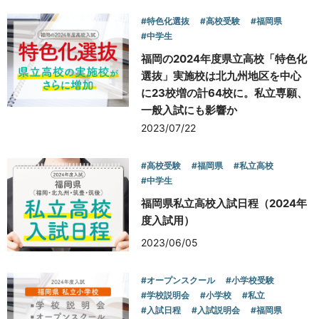
#特色化選抜
#高校受験
#福岡県
#中学生
福岡の2024年度県立高校「特色化
選抜」実施校は北九州地区を中心
に23校増の計64校に。私立専願、
一般入試にも影響か
2023/07/22
#高校受験
#福岡県
#私立高校
#中学生
福岡県私立高校入試日程（2024年
度入試用）
2023/06/05
#オープンスクール
#小学校受験
#学校説明会
#小学校
#私立
#入試日程
#入試説明会
#福岡県