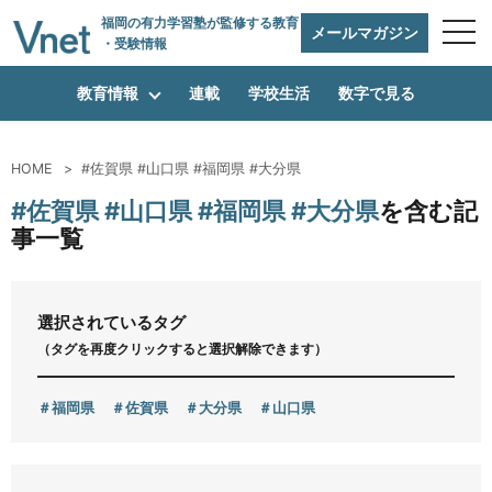
福岡の有力学習塾
が監修する教育
メールマガジン
・受験情報
教育情報
連載
学校生活
数字で見る
HOME
#佐賀県 #山口県 #福岡県 #大分県
編集方針
#佐賀県 #山口県 #福岡県 #大分県
を含む記
事一覧
vnetアライアンス企業
選択されているタグ
（タグを再度クリックすると選択解除できます）
運営会社
福岡県
佐賀県
大分県
山口県
プライバシーポリシー