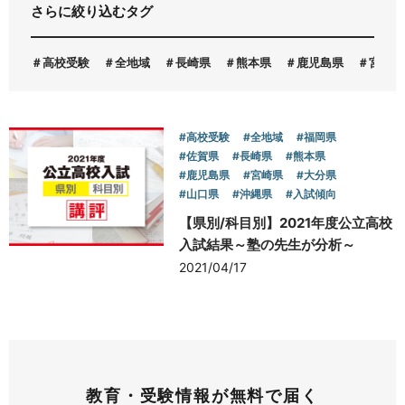
さらに絞り込むタグ
お問い合わせ
高校受験
全地域
長崎県
熊本県
鹿児島県
宮崎県
#高校受験
#全地域
#福岡県
#佐賀県
#長崎県
#熊本県
#鹿児島県
#宮崎県
#大分県
#山口県
#沖縄県
#入試傾向
【県別/科目別】2021年度公立高校
入試結果～塾の先生が分析～
2021/04/17
教育・受験情報が無料で届く