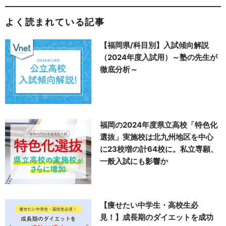
よく読まれている記事
【福岡県/科目別】入試傾向解説
（2024年度入試用）～塾の先生が
徹底分析～
福岡の2024年度県立高校「特色化
選抜」実施校は北九州地区を中心
に23校増の計64校に。私立専願、
一般入試にも影響か
【痩せたい中学生・高校生必
見！】成長期のダイエットを成功