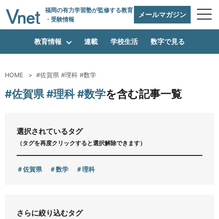
福岡の有力学習塾
が監修する教育
メールマガジン
・受験情報
教育情報
連載
学校生活
数字で見る
HOME
#佐賀県 #理科 #数学
編集方針
#佐賀県 #理科 #数学
を含む記事一覧
vnetアライアンス企業
選択されているタグ
（タグを再度クリックすると選択解除できます）
運営会社
佐賀県
数学
理科
プライバシーポリシー
さらに絞り込むタグ