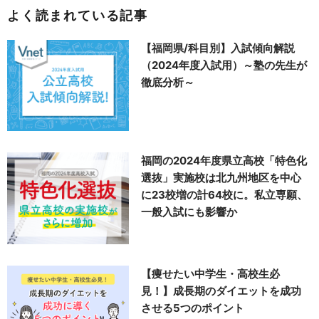
よく読まれている記事
【福岡県/科目別】入試傾向解説
（2024年度入試用）～塾の先生が
徹底分析～
福岡の2024年度県立高校「特色化
選抜」実施校は北九州地区を中心
に23校増の計64校に。私立専願、
一般入試にも影響か
【痩せたい中学生・高校生必
見！】成長期のダイエットを成功
させる5つのポイント