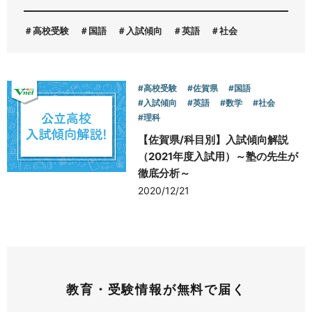
高校受験
国語
入試傾向
英語
社会
お問い合わせ
#高校受験
#佐賀県
#国語
#入試傾向
#英語
#数学
#社会
#理科
【佐賀県/科目別】入試傾向解説
（2021年度入試用）～塾の先生が
徹底分析～
2020/12/21
教育・受験情報が無料で届く