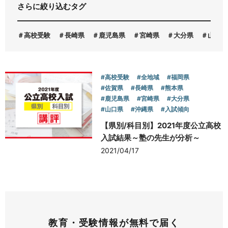
さらに絞り込むタグ
お問い合わせ
高校受験
長崎県
鹿児島県
宮崎県
大分県
山口県
#高校受験
#全地域
#福岡県
#佐賀県
#長崎県
#熊本県
#鹿児島県
#宮崎県
#大分県
#山口県
#沖縄県
#入試傾向
【県別/科目別】2021年度公立高校
入試結果～塾の先生が分析～
2021/04/17
教育・受験情報が無料で届く