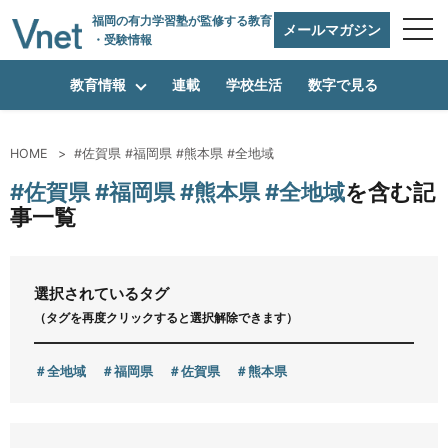
福岡の有力学習塾
が監修する教育
メールマガジン
・受験情報
教育情報
連載
学校生活
数字で見る
HOME
#佐賀県 #福岡県 #熊本県 #全地域
編集方針
#佐賀県 #福岡県 #熊本県 #全地域
を含む記
事一覧
vnetアライアンス企業
選択されているタグ
（タグを再度クリックすると選択解除できます）
運営会社
全地域
福岡県
佐賀県
熊本県
プライバシーポリシー