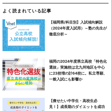
よく読まれている記事
【福岡県/科目別】入試傾向解説
（2024年度入試用）～塾の先生が
徹底分析～
福岡の2024年度県立高校「特色化
選抜」実施校は北九州地区を中心
に23校増の計64校に。私立専願、
一般入試にも影響か
【痩せたい中学生・高校生必
見！】成長期のダイエットを成功