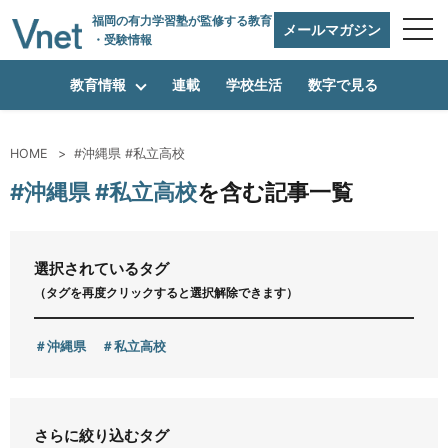
福岡の有力学習塾
が監修する教育
メールマガジン
・受験情報
教育情報
連載
学校生活
数字で見る
HOME
#沖縄県 #私立高校
編集方針
#沖縄県 #私立高校
を含む記事一覧
vnetアライアンス企業
選択されているタグ
（タグを再度クリックすると選択解除できます）
運営会社
沖縄県
私立高校
プライバシーポリシー
さらに絞り込むタグ