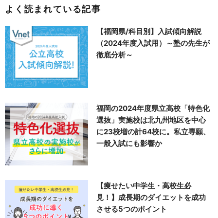
よく読まれている記事
【福岡県/科目別】入試傾向解説
（2024年度入試用）～塾の先生が
徹底分析～
福岡の2024年度県立高校「特色化
選抜」実施校は北九州地区を中心
に23校増の計64校に。私立専願、
一般入試にも影響か
【痩せたい中学生・高校生必
見！】成長期のダイエットを成功
させる5つのポイント