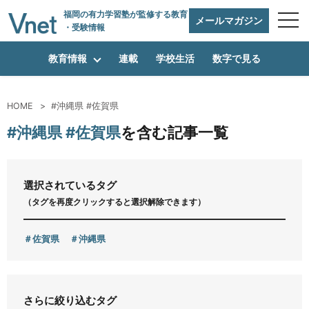
福岡の有力学習塾
が監修する教育
メールマガジン
・受験情報
教育情報
連載
学校生活
数字で見る
HOME
#沖縄県 #佐賀県
編集方針
#沖縄県 #佐賀県
を含む記事一覧
vnetアライアンス企業
選択されているタグ
（タグを再度クリックすると選択解除できます）
運営会社
佐賀県
沖縄県
プライバシーポリシー
さらに絞り込むタグ