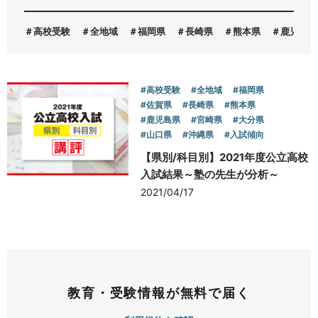
高校受験
全地域
福岡県
長崎県
熊本県
鹿児島県
お問い合わせ
#高校受験
#全地域
#福岡県
#佐賀県
#長崎県
#熊本県
#鹿児島県
#宮崎県
#大分県
#山口県
#沖縄県
#入試傾向
【県別/科目別】2021年度公立高校
入試結果～塾の先生が分析～
2021/04/17
教育・受験情報が無料で届く