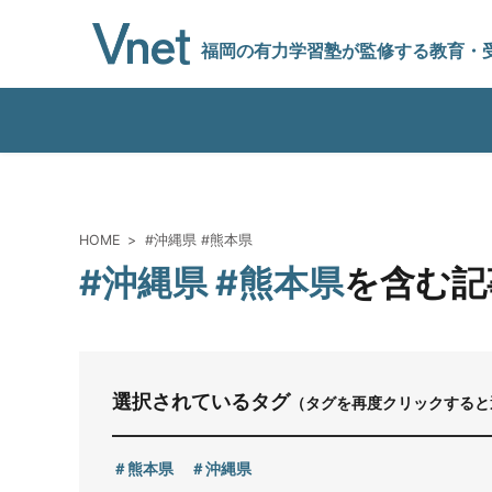
福岡の有力学習塾
が監修する教育
・
編集方針
HOME
#沖縄県 #熊本県
#沖縄県 #熊本県
を含む記
vnetアライアンス企業
運営会社
選択されているタグ
（タグを再度クリックすると
プライバシーポリシー
熊本県
沖縄県