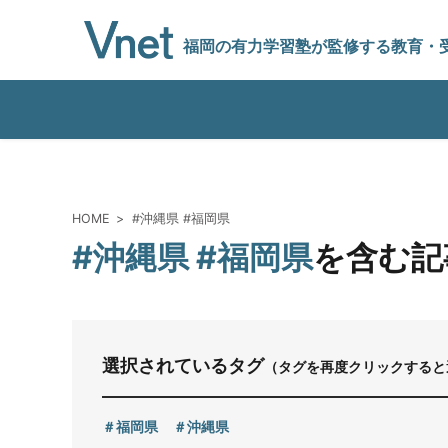
福岡の有力学習塾
が監修する教育
・
編集方針
HOME
#沖縄県 #福岡県
#沖縄県 #福岡県
を含む記
vnetアライアンス企業
運営会社
選択されているタグ
（タグを再度クリックすると
プライバシーポリシー
福岡県
沖縄県