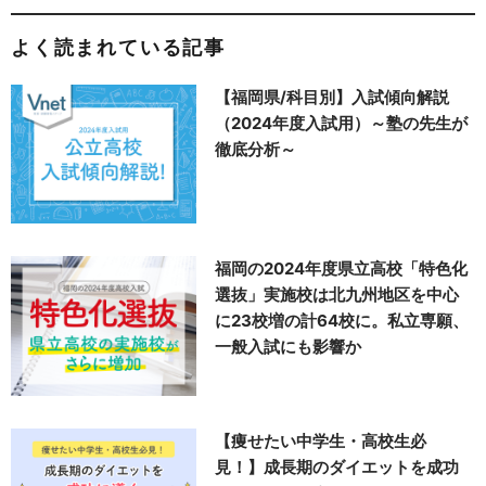
よく読まれている記事
【福岡県/科目別】入試傾向解説
（2024年度入試用）～塾の先生が
徹底分析～
福岡の2024年度県立高校「特色化
選抜」実施校は北九州地区を中心
に23校増の計64校に。私立専願、
一般入試にも影響か
【痩せたい中学生・高校生必
見！】成長期のダイエットを成功