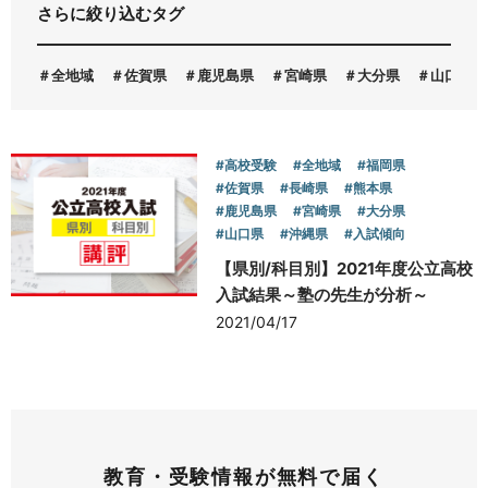
さらに絞り込むタグ
お問い合わせ
全地域
佐賀県
鹿児島県
宮崎県
大分県
山口県
#高校受験
#全地域
#福岡県
#佐賀県
#長崎県
#熊本県
#鹿児島県
#宮崎県
#大分県
#山口県
#沖縄県
#入試傾向
【県別/科目別】2021年度公立高校
入試結果～塾の先生が分析～
2021/04/17
教育・受験情報が無料で届く