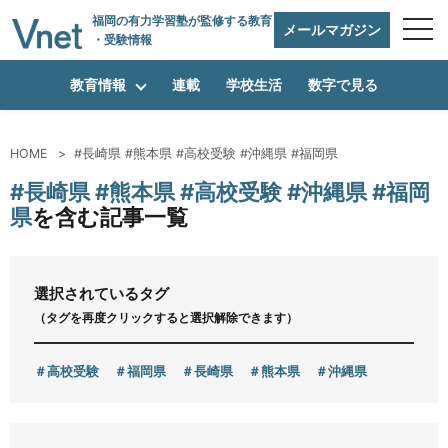
福岡の有力学習塾
が監修する教育
メールマガジン
・受験情報
教育情報
連載
学校生活
数字で見る
HOME
#長崎県 #熊本県 #高校受験 #沖縄県 #福岡県
編集方針
#長崎県 #熊本県 #高校受験 #沖縄県 #福岡
県
を含む記事一覧
vnetアライアンス企業
選択されているタグ
（タグを再度クリックすると選択解除できます）
運営会社
高校受験
福岡県
長崎県
熊本県
沖縄県
プライバシーポリシー