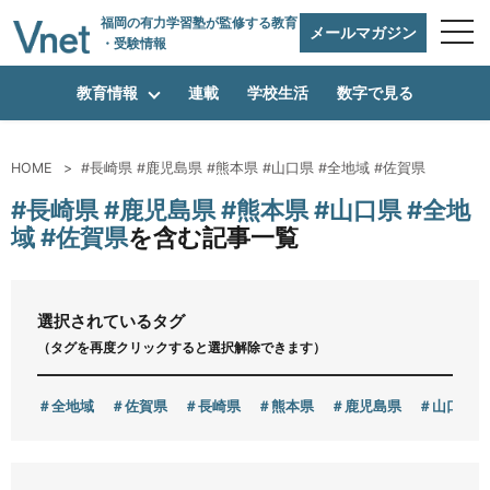
福岡の有力学習塾
が監修する教育
メールマガジン
・受験情報
教育情報
連載
学校生活
数字で見る
HOME
#長崎県 #鹿児島県 #熊本県 #山口県 #全地域 #佐賀県
編集方針
#長崎県 #鹿児島県 #熊本県 #山口県 #全地
域 #佐賀県
を含む記事一覧
vnetアライアンス企業
選択されているタグ
（タグを再度クリックすると選択解除できます）
運営会社
全地域
佐賀県
長崎県
熊本県
鹿児島県
山口県
プライバシーポリシー