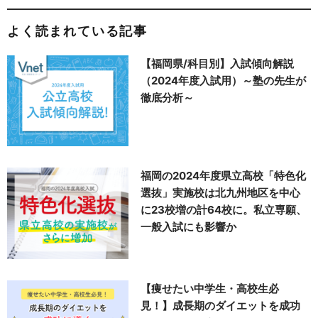
よく読まれている記事
【福岡県/科目別】入試傾向解説
（2024年度入試用）～塾の先生が
徹底分析～
福岡の2024年度県立高校「特色化
選抜」実施校は北九州地区を中心
に23校増の計64校に。私立専願、
一般入試にも影響か
【痩せたい中学生・高校生必
見！】成長期のダイエットを成功