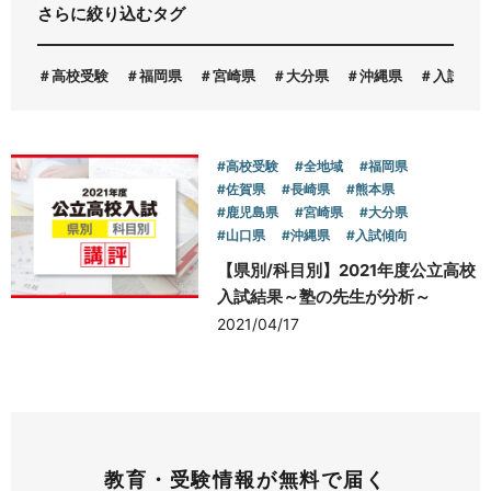
さらに絞り込むタグ
お問い合わせ
高校受験
福岡県
宮崎県
大分県
沖縄県
入試傾向
#高校受験
#全地域
#福岡県
#佐賀県
#長崎県
#熊本県
#鹿児島県
#宮崎県
#大分県
#山口県
#沖縄県
#入試傾向
【県別/科目別】2021年度公立高校
入試結果～塾の先生が分析～
2021/04/17
教育・受験情報が無料で届く