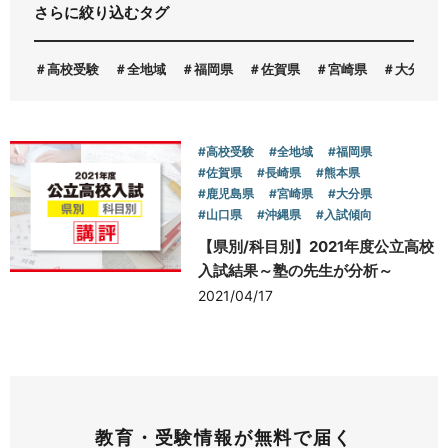
さらに絞り込むタグ
お問い合わせ
高校受験
全地域
福岡県
佐賀県
宮崎県
大分県
#高校受験
#全地域
#福岡県
#佐賀県
#長崎県
#熊本県
#鹿児島県
#宮崎県
#大分県
#山口県
#沖縄県
#入試傾向
【県別/科目別】2021年度公立高校
入試結果～塾の先生が分析～
2021/04/17
教育・受験情報が無料で届く