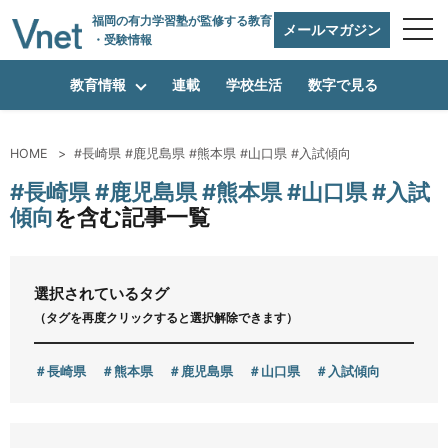
福岡の有力学習塾
が監修する教育
メールマガジン
・受験情報
教育情報
連載
学校生活
数字で見る
HOME
#長崎県 #鹿児島県 #熊本県 #山口県 #入試傾向
編集方針
#長崎県 #鹿児島県 #熊本県 #山口県 #入試
傾向
を含む記事一覧
vnetアライアンス企業
選択されているタグ
（タグを再度クリックすると選択解除できます）
運営会社
長崎県
熊本県
鹿児島県
山口県
入試傾向
プライバシーポリシー