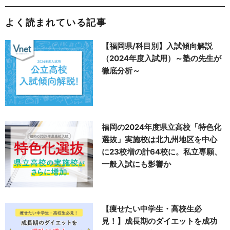
よく読まれている記事
【福岡県/科目別】入試傾向解説
（2024年度入試用）～塾の先生が
徹底分析～
福岡の2024年度県立高校「特色化
選抜」実施校は北九州地区を中心
に23校増の計64校に。私立専願、
一般入試にも影響か
【痩せたい中学生・高校生必
見！】成長期のダイエットを成功