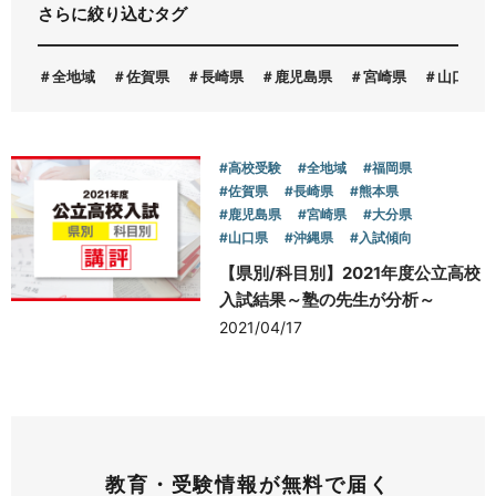
さらに絞り込むタグ
お問い合わせ
全地域
佐賀県
長崎県
鹿児島県
宮崎県
山口県
#高校受験
#全地域
#福岡県
#佐賀県
#長崎県
#熊本県
#鹿児島県
#宮崎県
#大分県
#山口県
#沖縄県
#入試傾向
【県別/科目別】2021年度公立高校
入試結果～塾の先生が分析～
2021/04/17
教育・受験情報が無料で届く