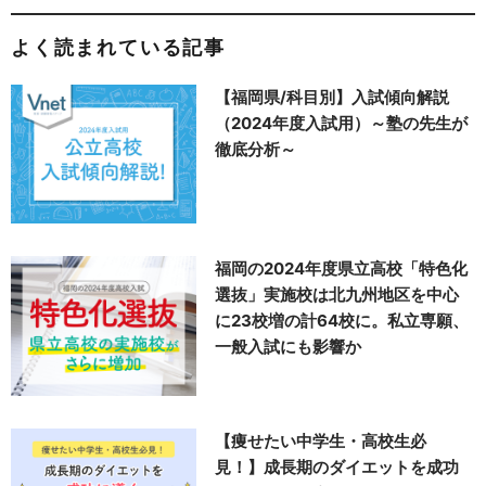
よく読まれている記事
【福岡県/科目別】入試傾向解説
（2024年度入試用）～塾の先生が
徹底分析～
福岡の2024年度県立高校「特色化
選抜」実施校は北九州地区を中心
に23校増の計64校に。私立専願、
一般入試にも影響か
【痩せたい中学生・高校生必
見！】成長期のダイエットを成功