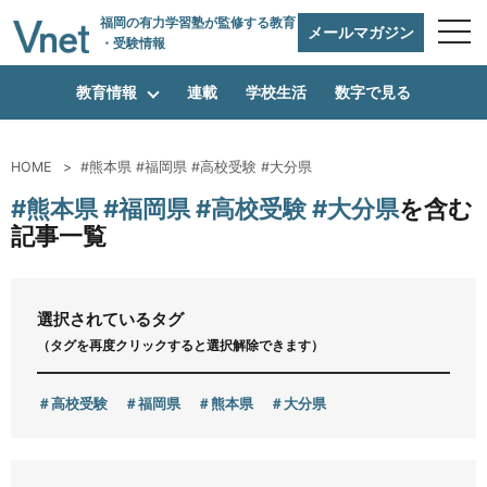
福岡の有力学習塾
が監修する教育
メールマガジン
・受験情報
教育情報
連載
学校生活
数字で見る
HOME
#熊本県 #福岡県 #高校受験 #大分県
編集方針
#熊本県 #福岡県 #高校受験 #大分県
を含む
記事一覧
vnetアライアンス企業
選択されているタグ
（タグを再度クリックすると選択解除できます）
運営会社
高校受験
福岡県
熊本県
大分県
プライバシーポリシー