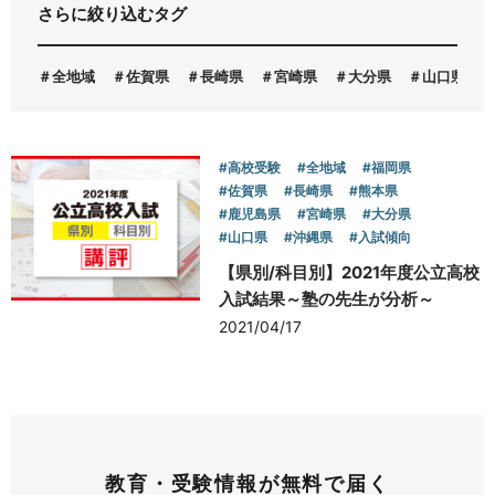
さらに絞り込むタグ
お問い合わせ
全地域
佐賀県
長崎県
宮崎県
大分県
山口県
#高校受験
#全地域
#福岡県
#佐賀県
#長崎県
#熊本県
#鹿児島県
#宮崎県
#大分県
#山口県
#沖縄県
#入試傾向
【県別/科目別】2021年度公立高校
入試結果～塾の先生が分析～
2021/04/17
教育・受験情報が無料で届く