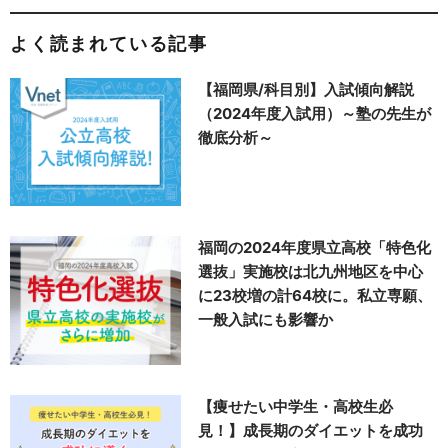
よく読まれている記事
【福岡県/科目別】入試傾向解説
（2024年度入試用）～塾の先生が
徹底分析～
福岡の2024年度県立高校「特色化
選抜」実施校は北九州地区を中心
に23校増の計64校に。私立専願、
一般入試にも影響か
【痩せたい中学生・高校生必
見！】成長期のダイエットを成功