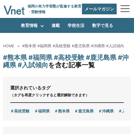
福岡の有力学習塾
が監修する教育
メールマガジン
・受験情報
教育情報
連載
学校生活
数字で見る
HOME
#熊本県 #福岡県 #高校受験 #鹿児島県 #沖縄県 #入試傾向
編集方針
#熊本県 #福岡県 #高校受験 #鹿児島県 #沖
縄県 #入試傾向
を含む記事一覧
vnetアライアンス企業
選択されているタグ
（タグを再度クリックすると選択解除できます）
運営会社
高校受験
福岡県
熊本県
鹿児島県
沖縄県
入試傾
プライバシーポリシー