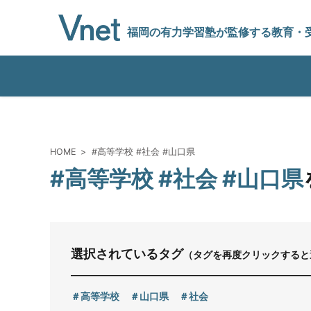
福岡の有力学習塾
が監修する教育
・
編集方針
HOME
#高等学校 #社会 #山口県
#高等学校 #社会 #山口県
vnetアライアンス企業
運営会社
選択されているタグ
（タグを再度クリックすると
プライバシーポリシー
高等学校
山口県
社会