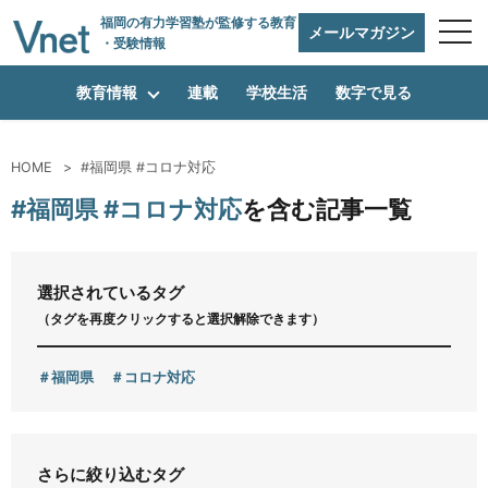
福岡の有力学習塾
が監修する教育
メールマガジン
・受験情報
教育情報
連載
学校生活
数字で見る
HOME
#福岡県 #コロナ対応
編集方針
#福岡県 #コロナ対応
を含む記事一覧
vnetアライアンス企業
選択されているタグ
（タグを再度クリックすると選択解除できます）
運営会社
福岡県
コロナ対応
プライバシーポリシー
さらに絞り込むタグ