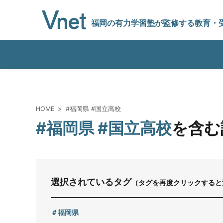
福岡の有力学習塾
が監修する教育
・
編集方針
HOME
#福岡県 #国立高校
#福岡県 #国立高校
を含む
vnetアライアンス企業
運営会社
選択されているタグ
（タグを再度クリックすると
プライバシーポリシー
福岡県