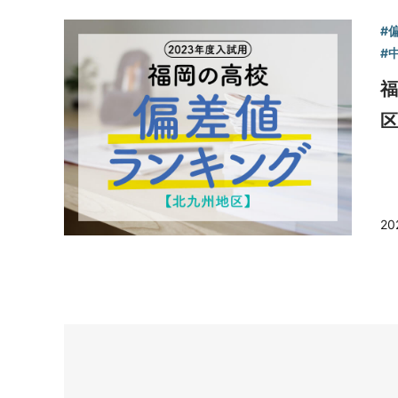
#
#
福
区
20