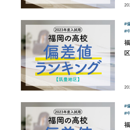
20
#
#
福
区
20
#
#
福