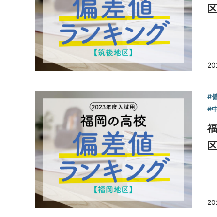
区
20
#
#
福
区
20