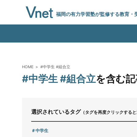
福岡の有力学習塾
が監修する教育
・
編集方針
HOME
#中学生 #組合立
#中学生 #組合立
を含む記
vnetアライアンス企業
運営会社
選択されているタグ
（タグを再度クリックすると
プライバシーポリシー
中学生