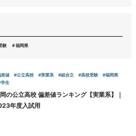
受験
福岡県
偏差値
#公立高校
#実業系
#組合立
#高校受験
#福岡県
中学生
岡の公立高校 偏差値ランキング【実業系】｜
023年度入試用