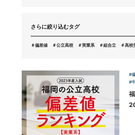
お問い合わせ
さらに絞り込むタグ
偏差値
公立高校
実業系
組合立
高校
#
#
福
2